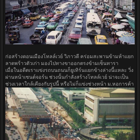
ก่อสร้างดอนเมืองโทลล์เวย์ วิภาวดี คร่อมสะพานข้ามห้าแยก
ลาดพร้าวตัวเก่า มองไปทางขาออกตรงข้ามเซ็นทารา
เมื่อในอดีตเราแข่งรถบนถนนก็ยูเทิร์นแยกข้างล่างนี้แหละ วิ่ง
ผ่านหน้าเซนต์จอร์น ช่วงนั้นกำลังสร้างโทลล์เวย์ น่าจะเป็น
ช่วงเวลาใกล้เคียงกับรูปนี้ หรือไม่ก็แข่งช่วงหน้า ม.หอการค้า