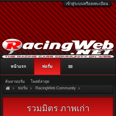
เข้าสู่ระบบหรือลงทะเบียน
หน้าแรก
ฟอรั่ม
ติดต่อลงโฆษณา
racingweb@gmail.com
หรือโทร. 081-811-1138
หรืออ่านรายละเอียดเพิ่มเติม คลิกที่นี่
ค้นหาฟอรั่ม
โพสต์ล่าสุด
ฟอรั่ม
RacingWeb Community
Racing Forum (Cars Forum)
รวมมิตร ภาพเก่า