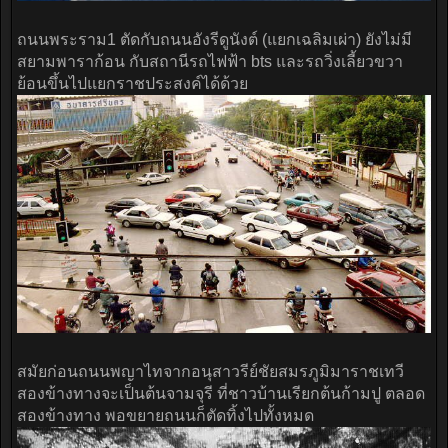
ถนนพระราม1 ตัดกับถนนอังรีดูนังต์ (แยกเฉลิมเผ่า) ยังไม่มี
สยามพาราก้อน กับสถานีรถไฟฟ้า bts และรถวิ่งเลี้ยวขวา
ย้อนขึ้นไปแยกราชประสงค์ได้ด้วย
สมัยก่อนถนนพญาไทจากอนุสาวรีย์ชัยสมรภูมิมาราชเทวี
สองข้างทางจะเป็นต้นจามจุรี ที่ชาวบ้านเรียกต้นก้ามปู ตลอด
สองข้างทาง พอขยายถนนก็ตัดทิ้งไปทั้งหมด