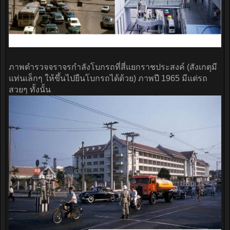
ภาพตำรวจจราจรกำลังโบกรถที่สี่แยกราชประสงค์ (สังเกตุมี
แท่นเล็กๆ ให้ขึ้นไปยืนโบกรถได้ด้วย) ภาพปี 1965 มีแต่รถ
สวยๆ ทั้งนั้น