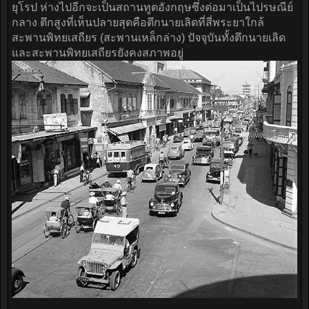
ยุโรป ห่างไปอีกจะเป็นสถานทูตอังกฤษซึ่งต่อมาเป็นไปรษณีย์
กลาง ตึกสูงที่เห็นปลายสุดคือตึกนายเลิดที่สี่พระยาใกล้
สะพานพิทยเสถียร (สะพานเหล็กล่าง) ปัจจุบันทั้งตึกนายเลิด
และสะพานพิทยเสถียรยังคงสภาพอยู่