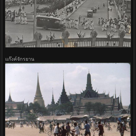
แก๊งค์จักรยาน