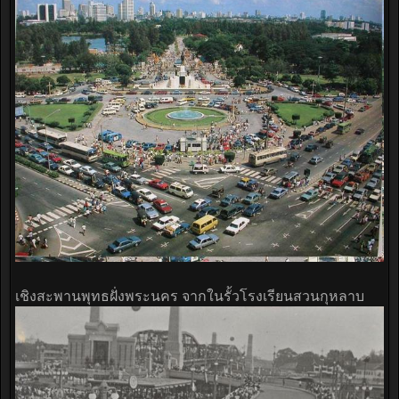
เชิงสะพานพุทธฝั่งพระนคร จากในรั้วโรงเรียนสวนกุหลาบ