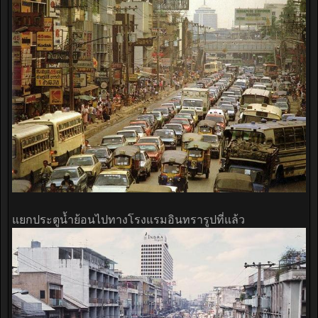
แยกประตูน้ำย้อนไปทางโรงแรมอินทรารูปที่แล้ว