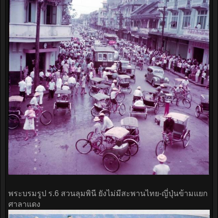
พระบรมรูป ร.6 สวนลุมพินี ยังไม่มีสะพานไทย-ญี่ปุ่นข้ามแยก
ศาลาแดง