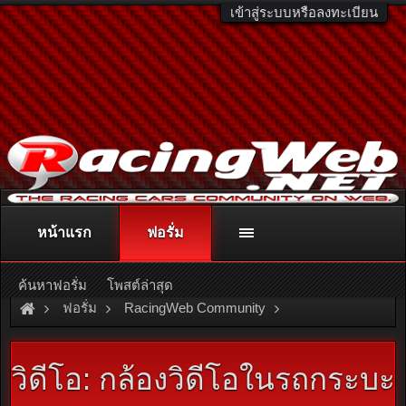
เข้าสู่ระบบหรือลงทะเบียน
หน้าแรก
ฟอรั่ม
ติดต่อลงโฆษณา
racingweb@gmail.com
หรือโทร. 081-811-1138
หรืออ่านรายละเอียดเพิ่มเติม คลิกที่นี่
ค้นหาฟอรั่ม
โพสต์ล่าสุด
ฟอรั่ม
RacingWeb Community
Motorsport Forum
Drag Racing
วิดีโอ: กล้องวิดีโอในรถกระบะ