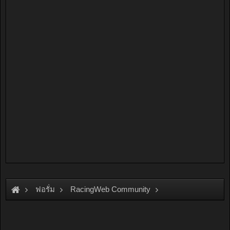
ฟอรั่ม
RacingWeb Community
Motorsport Forum
Drag Racing