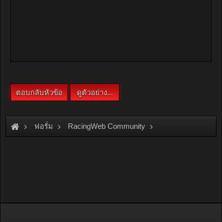
ฟอรั่ม
RacingWeb Community
Game & Hobby
Thai Diecast Model
+++ EVO VII & ACCORD +++