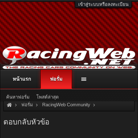
เข้าสู่ระบบหรือลงทะเบียน
หน้าแรก
ฟอรั่ม
ติดต่อลงโฆษณา
racingweb@gmail.com
หรือโทร. 081-811-1138
หรืออ่านรายละเอียดเพิ่มเติม คลิกที่นี่
ค้นหาฟอรั่ม
โพสต์ล่าสุด
ฟอรั่ม
RacingWeb Community
Game & Hobby
Thai Diecast Model
ตอบกลับหัวข้อ
+++ EVO VII & ACCORD +++