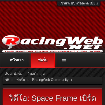
เข้าสู่ระบบหรือลงทะเบียน
หน้าแรก
ฟอรั่ม
ติดต่อลงโฆษณา
racingweb@gmail.com
หรือโทร. 081-811-1138
หรืออ่านรายละเอียดเพิ่มเติม คลิกที่นี่
ค้นหาฟอรั่ม
โพสต์ล่าสุด
ฟอรั่ม
RacingWeb Community
Motorsport Forum
Drag Racing
วิดีโอ: Space Frame เบิร์ด