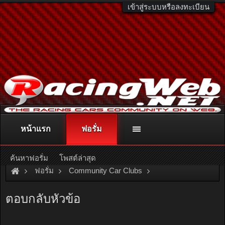
เข้าสู่ระบบหรือลงทะเบียน
หน้าแรก
ฟอรั่ม
ติดต่อลงโฆษณา
racingweb@gmail.com
หรือโทร. 081-811-1138
หรืออ่านรายละเอียดเพิ่มเติม คลิกที่นี่
ค้นหาฟอรั่ม
โพสต์ล่าสุด
ฟอรั่ม
Community Car Clubs
Nissan Car Clubs
Skyline Club
ตอบกลับหัวข้อ
สอบถามเรื่องR30ครับ