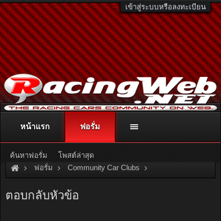
เข้าสู่ระบบหรือลงทะเบียน
หน้าแรก
ฟอรั่ม
ติดต่อลงโฆษณา
racingweb@gmail.com
หรือโทร. 081-811-1138
หรืออ่านรายละเอียดเพิ่มเติม คลิกที่นี่
ค้นหาฟอรั่ม
โพสต์ล่าสุด
ฟอรั่ม
Community Car Clubs
Nissan Car Clubs
Sunny Thailand
ตอบกลับหัวข้อ
สอบถามเรื่องล้อแม็กครับ