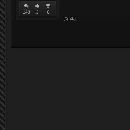
143
3
0
[/SIZE]