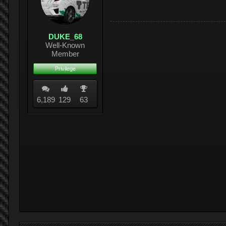
DUKE_68
Well-Known
Member
Privilege
6,189
129
63