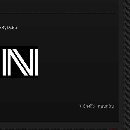
68ByDuke
+ อ้างถึง
ตอบกลับ