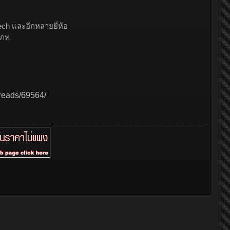
ech และอีกหลายยี่ห้อ
เภท
hreads/69564/