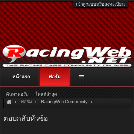
เข้าสู่ระบบหรือลงทะเบียน
หน้าแรก
ฟอรั่ม
ติดต่อลงโฆษณา
racingweb@gmail.com
หรือโทร. 081-811-1138
หรืออ่านรายละเอียดเพิ่มเติม คลิกที่นี่
ค้นหาฟอรั่ม
โพสต์ล่าสุด
ฟอรั่ม
RacingWeb Community
Racing Forum (Cars Forum)
รบกวนช่วยแนะนำระหว่าง Eco C
ตอบกลับหัวข้อ