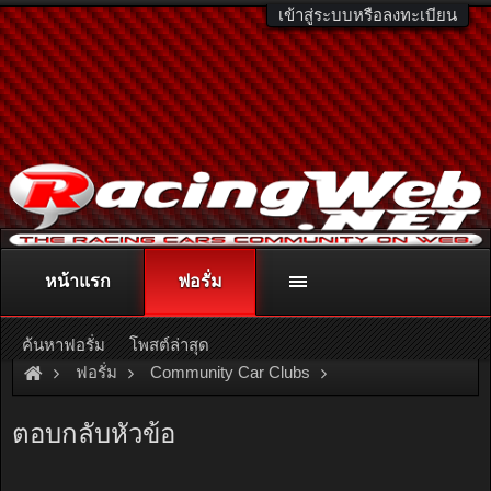
เข้าสู่ระบบหรือลงทะเบียน
หน้าแรก
ฟอรั่ม
ติดต่อลงโฆษณา
racingweb@gmail.com
หรือโทร. 081-811-1138
หรืออ่านรายละเอียดเพิ่มเติม คลิกที่นี่
ค้นหาฟอรั่ม
โพสต์ล่าสุด
ฟอรั่ม
Community Car Clubs
Toyota Car Clubs
Nalam Club
ตอบกลับหัวข้อ
พี่ๆหน้าเเหลม เเพท้ายคราวต้องเเปลงจุดยึดไหมครับ