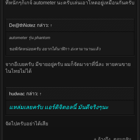
ที่หนักๆก็เกจ์ autometer นะครับเล่นเอาโหดอยู่เหมือนกันครับ
De@thNotez กล่าว:
↑
autometer รุ่น phantom
ขอพิกัดหน่อยครับ อยากได้นาฬิกา อ่ะหามานานแล้ว
จากอีเบยครับ มีขายอยู่ครับ ผมก็จัดมาจาที่นี่ละ หายคนขาย
ไนไทยไม่ได้
hudwac กล่าว:
↑
แหล่มเลยครับ แอร์ดิจิตอลนี้ มันดีจริงๆนะ
จัดไปครับอย่าได้เสีย
+ อ้างถึง
ตอบกลับ