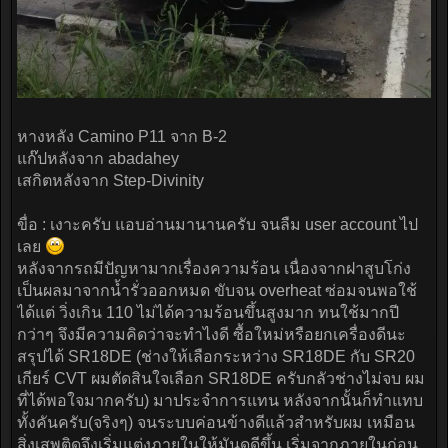
หางหลัง Camino P11 จาก B-2
แก๊ปหลังจาก abadahey
เสกิตหลังจาก Step-Divinity
ขื่อ : เงาะครับ แอบอ่านมานานครับ จนลืม user account ไป
เลย
หลังจากรถมีปัญหามากเรื่องความร้อน เนื่องจากฝาสูบโก่ง
เป็นผลมาจากน้ำรั่วออกหมด ขับจน overheat ซ่อมจนพอใช้
ได้แต่ วิ่งเกิน 110 ไม่ได้ความร้อนขึ้นสูงมาก ทนใช้มากปี
กว่าๆ จึงมีความคิดว่าจะทำไงดี ซื้อใหม่หรือยกเครื่องดีนะ
สรุปได้ SR18DE (ช่างให้เลือกระหว่าง SR18DE กับ SR20
เกียร์ CVT ผมตัดสินใจเลือก SR18DE ครับกลัวช่างไม่จบ ผม
ที่ได้พอใจมากครับ) มาประจำการแทน หลังจากนั้นก็ทำแทบ
ทั้งคันครับ(จริงๆ) จนระบบค่อนข้างดีแล้วสำหรับผม เหมือน
สิ่งเสพติดจึงเริ่มแต่งภายในให้มันดูดีขึ้น เริ่มจากภายในก่อน