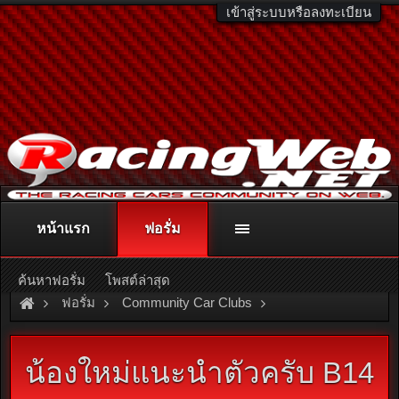
เข้าสู่ระบบหรือลงทะเบียน
หน้าแรก
ฟอรั่ม
ติดต่อลงโฆษณา
racingweb@gmail.com
หรือโทร. 081-811-1138
หรืออ่านรายละเอียดเพิ่มเติม คลิกที่นี่
ค้นหาฟอรั่ม
โพสต์ล่าสุด
ฟอรั่ม
Community Car Clubs
Nissan Car Clubs
Sunny Thailand
น้องใหม่แนะนำตัวครับ B14