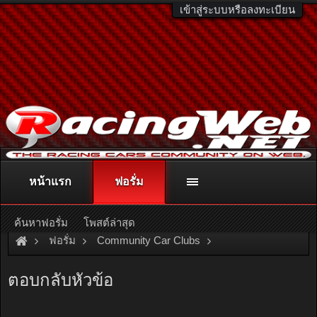
เข้าสู่ระบบหรือลงทะเบียน
หน้าแรก
ฟอรั่ม
ติดต่อลงโฆษณา
racingweb@gmail.com
หรือโทร. 081-811-1138
หรืออ่านรายละเอียดเพิ่มเติม คลิกที่นี่
ค้นหาฟอรั่ม
โพสต์ล่าสุด
ฟอรั่ม
Community Car Clubs
Pickup Car Clubs
HILUX Club
ตอบกลับหัวข้อ
ชรา ทีม ขอเสียงหน่อยแน๊