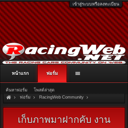
เข้าสู่ระบบหรือลงทะเบียน
หน้าแรก
ฟอรั่ม
ติดต่อลงโฆษณา
racingweb@gmail.com
หรือโทร. 081-811-1138
หรืออ่านรายละเอียดเพิ่มเติม คลิกที่นี่
ค้นหาฟอรั่ม
โพสต์ล่าสุด
ฟอรั่ม
RacingWeb Community
Motorsport Forum
Drag Racing
เก็บภาพมาฝากคับ งาน