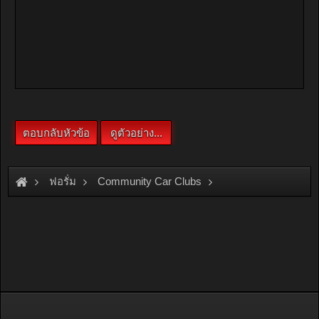
ฟอรั่ม
Community Car Clubs
Nissan Car Clubs
Skyline Club
BNR32