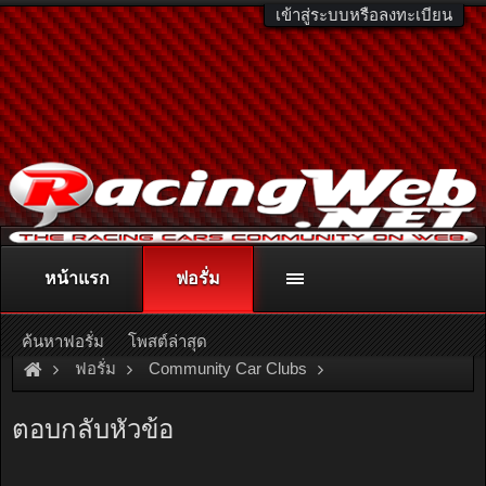
เข้าสู่ระบบหรือลงทะเบียน
หน้าแรก
ฟอรั่ม
ติดต่อลงโฆษณา
racingweb@gmail.com
หรือโทร. 081-811-1138
หรืออ่านรายละเอียดเพิ่มเติม คลิกที่นี่
ค้นหาฟอรั่ม
โพสต์ล่าสุด
ฟอรั่ม
Community Car Clubs
Nissan Car Clubs
Skyline Club
BNR32
ตอบกลับหัวข้อ