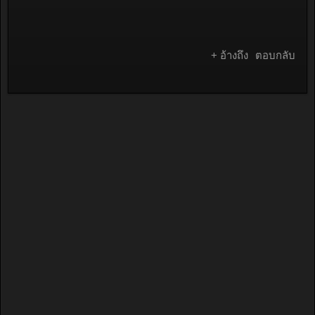
+ อ้างถึง
ตอบกลับ