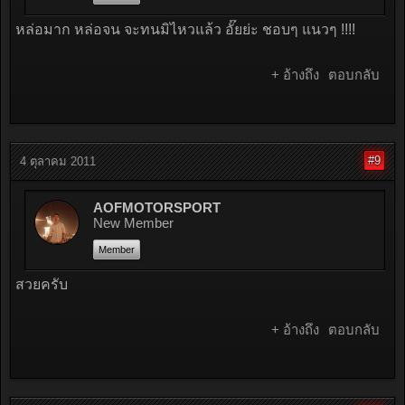
หล่อมาก หล่อจน จะทนมิไหวแล้ว อั๊ยย่ะ ชอบๆ แนวๆ !!!!
+ อ้างถึง
ตอบกลับ
#9
4 ตุลาคม 2011
AOFMOTORSPORT
New Member
Member
สวยครับ
+ อ้างถึง
ตอบกลับ