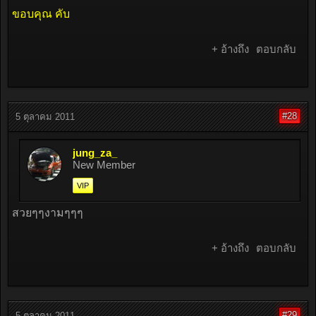
ขอบคุณ คับ
+ อ้างถึง
ตอบกลับ
#28
5 ตุลาคม 2011
jung_za_
New Member
VIP
สวยๆๆงามๆๆๆ
+ อ้างถึง
ตอบกลับ
#29
5 ตุลาคม 2011