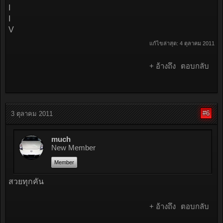
I
I
V
แก้ไขล่าสุด:
4 ตุลาคม 2011
+ อ้างถึง
ตอบกลับ
#6
3 ตุลาคม 2011
much
New Member
Member
สวยทุกคัน
+ อ้างถึง
ตอบกลับ