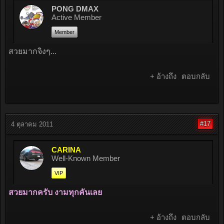
PONG DMAX
Active Member
Member
สวยมากจิงๆ...
+ อ้างถึง
ตอบกลับ
#17
4 ตุลาคม 2011
CARINA
Well-Known Member
VIP
สวยมากครับ งามทุกคันเลย
+ อ้างถึง
ตอบกลับ