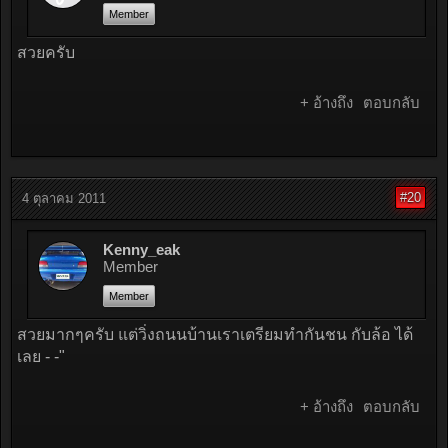
Member
สวยครับ
+ อ้างถึง
ตอบกลับ
#20
4 ตุลาคม 2011
Kenny_eak
Member
Member
สวยมากๆครับ แต่วิ่งถนนบ้านเราเตรียมทำกันชน กับล้อ ได้
เลย - -"
+ อ้างถึง
ตอบกลับ