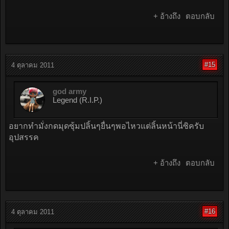
+ อ้างถึง
ตอบกลับ
#15
4 ตุลาคม 2011
god army
Legend (R.I.P.)
อยากทำมั่งกดมุดซุ้มปลิ้นๆยื่นๆพอไหวแต่ลิ้นหน้านี่ซิครับ
อุปสรรค
+ อ้างถึง
ตอบกลับ
#16
4 ตุลาคม 2011