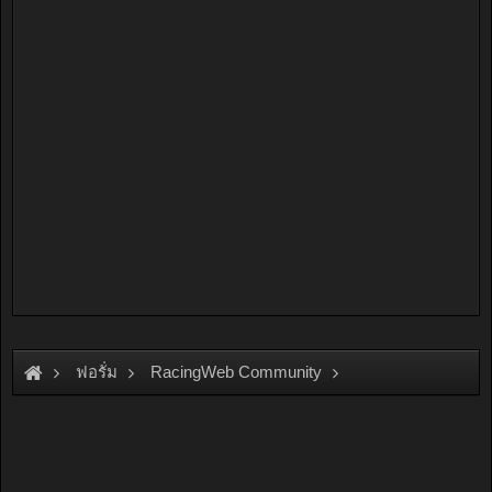
ฟอรั่ม
RacingWeb Community
Racing Forum (Cars Forum)