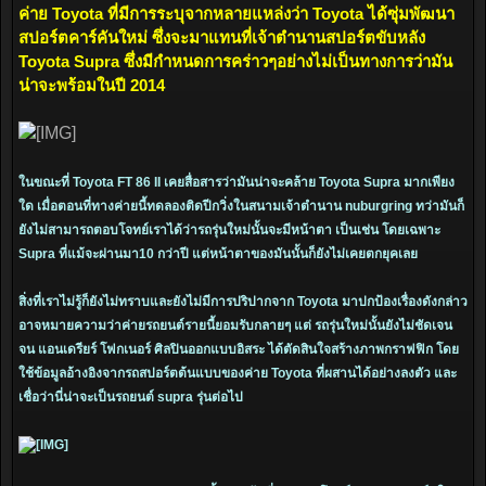
ค่าย Toyota ที่มีการระบุจากหลายแหล่งว่า Toyota ได้ซุ่มพัฒนา
สปอร์ตคาร์คันใหม่ ซึ่งจะมาแทนที่เจ้าตำนานสปอร์ตขับหลัง
Toyota Supra ซึ่งมีกำหนดการคร่าวๆอย่างไม่เป็นทางการว่ามัน
น่าจะพร้อมในปี 2014
ในขณะที่ Toyota FT 86 II เคยสื่อสารว่ามันน่าจะคล้าย Toyota Supra มากเพียง
ใด เมื่อตอนที่ทางค่ายนี้ทดลองติดปีกวิ่งในสนามเจ้าตำนาน nuburgring ทว่ามันก็
ยังไม่สามารถตอบโจทย์เราได้ว่ารถรุ่นใหม่นั้นจะมีหน้าตา เป็นเช่น โดยเฉพาะ
Supra ที่แม้จะผ่านมา10 กว่าปี แต่หน้าตาของมันนั้นก็ยังไม่เคยตกยุคเลย
สิ่งที่เราไม่รู้ก็ยังไม่ทราบและยังไม่มีการปริปากจาก Toyota มาปกป้องเรื่องดังกล่าว
อาจหมายความว่าค่ายรถยนต์รายนี้ยอมรับกลายๆ แต่ รถรุ่นใหม่นั้นยังไม่ชัดเจน
จน แอนเดรียร์ โฟกเนอร์ ศิลปินออกแบบอิสระ ได้ตัดสินใจสร้างภาพกราฟฟิก โดย
ใช้ข้อมูลอ้างอิงจากรถสปอร์ตต้นแบบของค่าย Toyota ที่ผสานได้อย่างลงตัว และ
เชื่อว่านี่น่าจะเป็นรถยนต์ supra รุ่นต่อไป