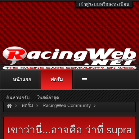
เข้าสู่ระบบหรือลงทะเบียน
หน้าแรก
ฟอรั่ม
ติดต่อลงโฆษณา
racingweb@gmail.com
หรือโทร. 081-811-1138
หรืออ่านรายละเอียดเพิ่มเติม คลิกที่นี่
ค้นหาฟอรั่ม
โพสต์ล่าสุด
ฟอรั่ม
RacingWeb Community
Racing Forum (Cars Forum)
เขาว่านี่...อาจคือ ว่าที่ supra