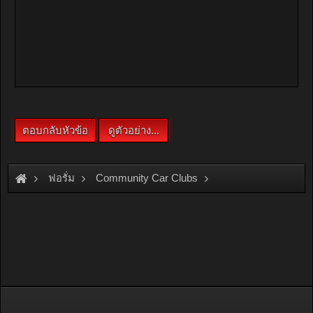
ฟอรั่ม
Community Car Clubs
Honda Car Clubs
EK Group
??? ö?????????ҧ?ç ??硴?? ?ҹ????ա?? ???