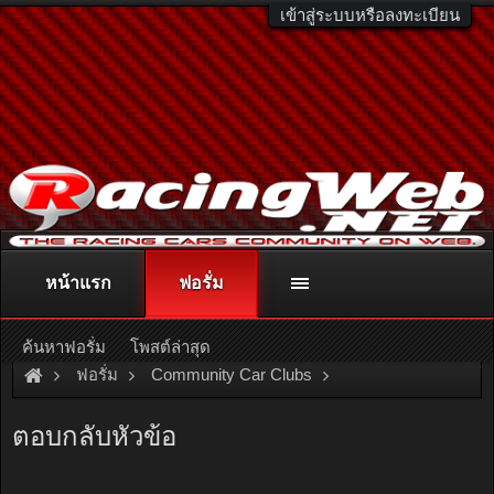
เข้าสู่ระบบหรือลงทะเบียน
หน้าแรก
ฟอรั่ม
ติดต่อลงโฆษณา
racingweb@gmail.com
หรือโทร. 081-811-1138
หรืออ่านรายละเอียดเพิ่มเติม คลิกที่นี่
ค้นหาฟอรั่ม
โพสต์ล่าสุด
ฟอรั่ม
Community Car Clubs
Honda Car Clubs
EK Group
ตอบกลับหัวข้อ
??? ö?????????ҧ?ç ??硴?? ?ҹ????ա?? ???