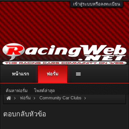
เข้าสู่ระบบหรือลงทะเบียน
หน้าแรก
ฟอรั่ม
ติดต่อลงโฆษณา
racingweb@gmail.com
หรือโทร. 081-811-1138
หรืออ่านรายละเอียดเพิ่มเติม คลิกที่นี่
ค้นหาฟอรั่ม
โพสต์ล่าสุด
ฟอรั่ม
Community Car Clubs
Honda Car Clubs
EK Group
ตอบกลับหัวข้อ
??? ö?????????ҧ?ç ??硴?? ?ҹ????ա?? ???