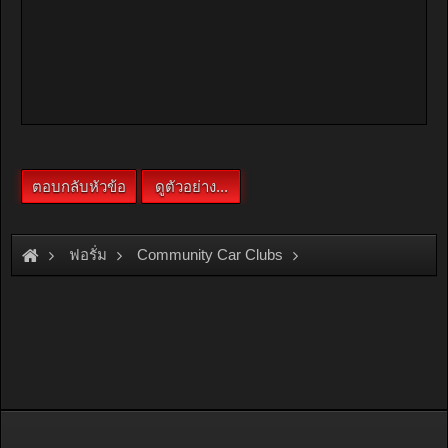
ฟอรั่ม
Community Car Clubs
Honda Car Clubs
EK Group
??? ö?????????ҧ?ç ??硴?? ?ҹ????ա?? ???