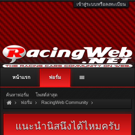
เข้าสู่ระบบหรือลงทะเบียน
หน้าแรก
ฟอรั่ม
ติดต่อลงโฆษณา
racingweb@gmail.com
หรือโทร. 081-811-1138
หรืออ่านรายละเอียดเพิ่มเติม คลิกที่นี่
ค้นหาฟอรั่ม
โพสต์ล่าสุด
ฟอรั่ม
RacingWeb Community
Racing Forum (Cars Forum)
แนะนำนิสนึงได้ไหมครับ