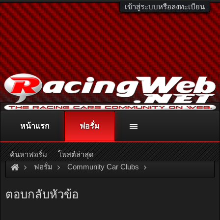
เข้าสู่ระบบหรือลงทะเบียน
หน้าแรก
ฟอรั่ม
ติดต่อลงโฆษณา
racingweb@gmail.com
หรือโทร. 081-811-1138
หรืออ่านรายละเอียดเพิ่มเติม คลิกที่นี่
ค้นหาฟอรั่ม
โพสต์ล่าสุด
ฟอรั่ม
Community Car Clubs
Nissan Car Clubs
Skyline Club
ตอบกลับหัวข้อ
นัดรวมพล...........SKYLINE MEETING 2011