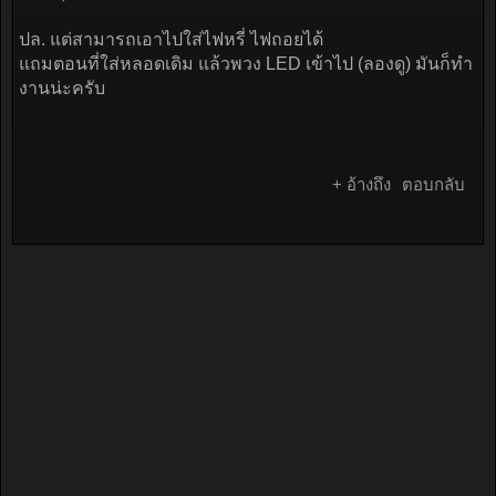
ปล. แต่สามารถเอาไปใส่ไฟหรี่ ไฟถอยได้
แถมตอนที่ใส่หลอดเดิม แล้วพวง LED เข้าไป (ลองดู) มันก็ทำ
งานน่ะครับ
+ อ้างถึง
ตอบกลับ