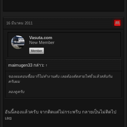
#8
16 มีนาคม 2011
Vasuta.com
New Member
Member
maimugen33 กล่าว:
↑
ของผมตอนซื้อมาก็ไม่ทำงานคับ เลยต้องตัดสายไฟขั้วแล้วสลับกัน
ครับผม
ลองดูครับ
อันนี้ลองแล้วครับ จากติดแต่ไม่กระพริบ กลายเป็นไม่ติดไป
เลย