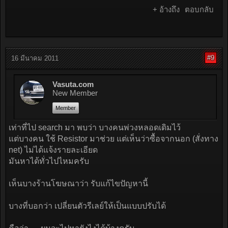
+ อ้างถึง
ตอบกลับ
#9
16 มีนาคม 2011
Vasuta.com
New Member
Member
เท่าที่ไป search มา พบว่า บางคนพ่วงหลอดเดิมไว้
แต่บางคน ใช้ Resistor มาช่วย แต่เห็นว่าซื้อจากนอก (สั่งทาง
net) ไม่ได้แจ้งรายละเอียด
มันหาได้ทั่วไปไหมครับ
เห็นบางร้านโฆษณาว่า รับแก้ไขปัญหานี้
บางที่บอกว่า เปลี่ยนตัวรีเลย์ให้เป็นแบบปรับได้