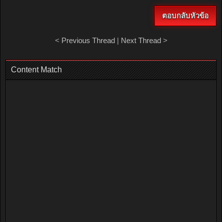
ตอบกลับหัวข้อ
<
Previous Thread
|
Next Thread
>
Content Match