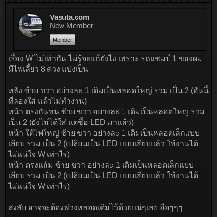
Vasuta.com
New Member
Member
เรื่อง W ไม่เท่ากัน ไม่รู้จะแก้ยังไง เพราะ รถแชมป์ 1 ของผม
มีไฟเลี้ยว 8 ดวง แบ่งเป็น
หลัง ซ้าย ขวา อย่างละ 1 เดิมเป็นหลอดใหญ่ รวม เป็น 2 (อันนี้
ที่ลองใส่ แล้วไม่ทำงาน)
หน้า ตรงกันชน ซ้าย ขวา อย่างละ 1 เดิมเป็นหลอดใหญ่ รวม
เป็น 2 (ยังไม่ได้ใส่ แต่ซื้อ LED มาแล้ว)
หน้า ใต้ไฟใหญ่ ซ้าย ขวา อย่างละ 1 เดิมเป็นหลอดเล็กแบบ
เสียบ รวม เป็น 2 (เปลี่ยนเป็น LED แบบเสียบแล้ว ใช้งานได้
ไม่แน่ใจ W เท่าไร)
หน้า ตรงแก้ม ซ้าย ขวา อย่างละ 1 เดิมเป็นหลอดเล็กแบบ
เสียบ รวม เป็น 2 (เปลี่ยนเป็น LED แบบเสียบแล้ว ใช้งานได้
ไม่แน่ใจ W เท่าไร)
สงสัย อาจจะต้องพ่วงหลอดเดิมไว้ด้วยแน่ๆเลย ฮือๆๆๆ