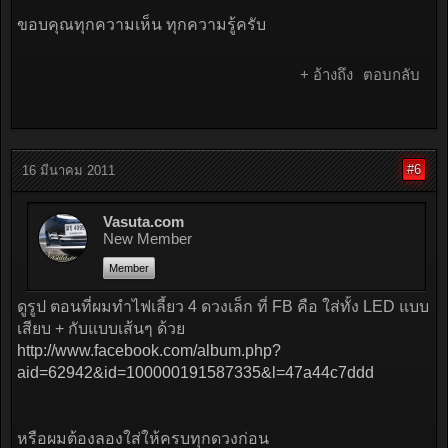
ขอบคุณทุกความเห็น ทุกความรู้ครับ
+ อ้างถึง
ตอบกลับ
#6
16 มีนาคม 2011
Vasuta.com
New Member
Member
ดูรูป ตอนที่ผมทำไฟเลี้ยว 4 ดวงเล็ก ที่ FB คือ ใส่ทั้ง LED แบบ
เสียบ + กับแบบเส้นๆ ด้วย
http://www.facebook.com/album.php?
aid=62942&id=100000191587335&l=47a44c7ddd
หรือผมต้องลองใส่ให้ครบทุกดวงก่อน