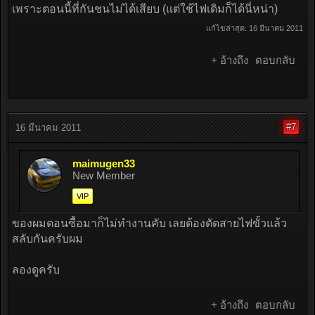
เพราะตอนนี้ที่กันชนไม่ได้เสียบ (แต่ใช้ไฟเดิมก็ได้นี่หน่า)
แก้ไขล่าสุด:
16 มีนาคม 2011
+ อ้างถึง
ตอบกลับ
#7
16 มีนาคม 2011
maimugen33
New Member
VIP
ของผมตอนซื้อมาก็ไม่ทำงานคับ เลยต้องตัดสายไฟขั้วแล้ว
สลับกันครับผม
ลองดูครับ
+ อ้างถึง
ตอบกลับ