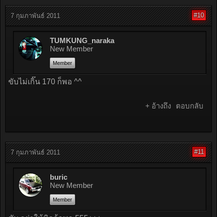
#10
7 กุมภาพันธ์ 2011
TUMKUNG_naraka
New Member
Member
ขับไม่เกิ๊น 170 ก็พอ ^^
+ อ้างถึง
ตอบกลับ
#11
7 กุมภาพันธ์ 2011
buric
New Member
Member