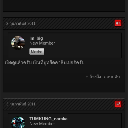
#7
2 กุมภาพันธ์ 2011
Im_big
New Member
Member
เปิดดูแล้วครับ เป็นที่บูทยึดคาลิปเปอร์ครับ
+ อ้างถึง
ตอบกลับ
#8
3 กุมภาพันธ์ 2011
TUMKUNG_naraka
New Member