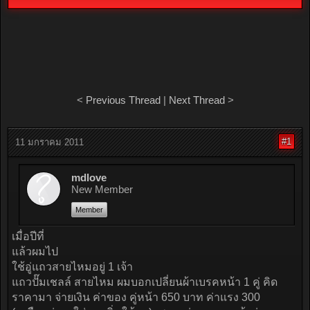
<
Previous Thread
|
Next Thread
>
#1
11 มกราคม 2011
mdlove
New Member
Member
เมื่อปีที่
แล้วผมไป
ใช้อู่แถวสายไหมอยู่ 1 เจ้า
แถวปั๊มเชลล์ สายไหม ผมบอกเปลี่ยนผ้าเบรคหน้า 1 คู่ คิด
ราคามา จ่ายเงิน ค่าของ คู่หน้า 650 บาท ค่าแรง 300