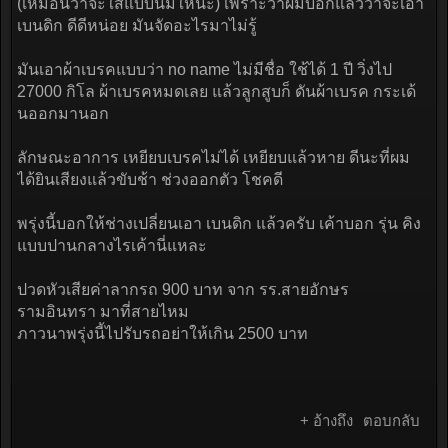
(เหมือนว่าจะใส่แบบนิ่มให้นะ) เพราะว่าผมบอกแล้วว่าจะเอา
เบนดิก ดีดีหน่อย มันจัดอะไรมาไม่รู้
มันเอาผ้าเบรคแบบว่า no name ไม่มีชื่อ ใช้ได้ 1 ปี วิ่งไป
27000 กิโล ผ้าเบรคหมดเลย แล้วลูกสูบก็ ดันผ้าเบรค กระเด้
นออกมานอก
ลักษณะอาการ เหยียบเบรคไม่ได้ เหยียบแล้วหาย ดีนะที่ผม
ได้ยินเสียงแล้วขับช้า ช่วงออกตัว โชคดี
พรุ่งนี้บอกให้ช่างเปลี่ยนเอา เบนดิก แล้วครับ เค้าบอก รุ่น คิง
แบบปานกลางไรเค้านี่แหละ
ปวดหัวเสียค่าลากรถ 900 บาท จาก รร.สายอักษร
รามอินทรา มาที่สายไหม
ภาวนาพรุ่งนี้ไปรับรถอย่าให้เกิน 2500 บาท
+ อ้างถึง
ตอบกลับ