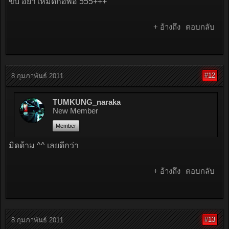
ขับ อย่าให้มิดก้อพอ 555+++
+ อ้างถึง
ตอบกลับ
#12
8 กุมภาพันธ์ 2011
TUMKUNG_naraka
New Member
Member
มิดด้าม ^^ เลยดีกว่า
+ อ้างถึง
ตอบกลับ
#13
8 กุมภาพันธ์ 2011