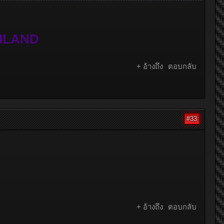
AILAND
+ อ้างถึง
ตอบกลับ
#33
+ อ้างถึง
ตอบกลับ