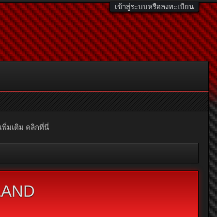
เข้าสู่ระบบหรือลงทะเบียน
มเติม คลิกที่นี่
ILAND