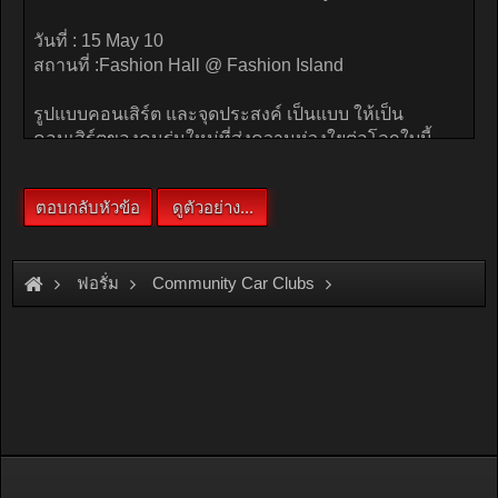
ฟอรั่ม
Community Car Clubs
Motorcycle Clubs
Click Club
World Forward by Honda Click i