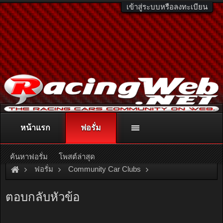
เข้าสู่ระบบหรือลงทะเบียน
หน้าแรก
ฟอรั่ม
ติดต่อลงโฆษณา
racingweb@gmail.com
หรือโทร. 081-811-1138
หรืออ่านรายละเอียดเพิ่มเติม คลิกที่นี่
ค้นหาฟอรั่ม
โพสต์ล่าสุด
ฟอรั่ม
Community Car Clubs
Motorcycle Clubs
Click Club
ตอบกลับหัวข้อ
World Forward by Honda Click i