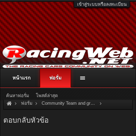
เข้าสู่ระบบหรือลงทะเบียน
หน้าแรก
ฟอรั่ม
ติดต่อลงโฆษณา
racingweb@gmail.com
หรือโทร. 081-811-1138
หรืออ่านรายละเอียดเพิ่มเติม คลิกที่นี่
ค้นหาฟอรั่ม
โพสต์ล่าสุด
ฟอรั่ม
Community Team and group
Team and Group
OSAMA\
ตอบกลับหัวข้อ
หยุดยาวๆๆ....สงกรานต์ ไปไหนกันดี.........ช่วยเสนอหน่อย.....