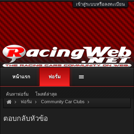
เข้าสู่ระบบหรือลงทะเบียน
หน้าแรก
ฟอรั่ม
ติดต่อลงโฆษณา
racingweb@gmail.com
หรือโทร. 081-811-1138
หรืออ่านรายละเอียดเพิ่มเติม คลิกที่นี่
ค้นหาฟอรั่ม
โพสต์ล่าสุด
ฟอรั่ม
Community Car Clubs
Mitsubishi Car Clubs
Sigma Club
ตอบกลับหัวข้อ
*** RETRO แอบขายน่ะค่ะ ***