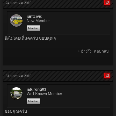
#2
24 มกราคม 2010
juntcivic
New Member
Member
ยังไม่เคยเห็นคครับ ขอบคุณๆ
+ อ้างถึง
ตอบกลับ
#3
31 มกราคม 2010
jaturong03
Well-Known Member
Member
ขอบคุณครับ