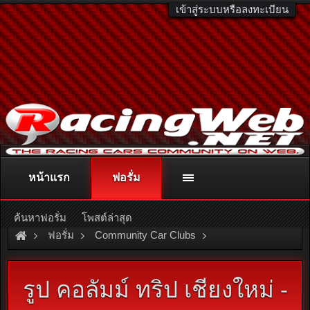
เข้าสู่ระบบหรือลงทะเบียน
หน้าแรก
ฟอรั่ม
ติดต่อลงโฆษณา
racingweb@gmail.com
หรือโทร. 081-811-1138
หรืออ่านรายละเอียดเพิ่มเติม คลิกที่นี่
ค้นหาฟอรั่ม
โพสต์ล่าสุด
ฟอรั่ม
Community Car Clubs
Motorcycle Clubs
Click Club
รูป คอลัมม์ ทริป เชียงใหม่ -