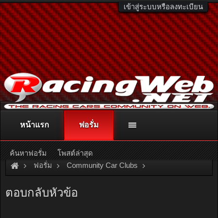
เข้าสู่ระบบหรือลงทะเบียน
หน้าแรก
ฟอรั่ม
ติดต่อลงโฆษณา
racingweb@gmail.com
หรือโทร. 081-811-1138
หรืออ่านรายละเอียดเพิ่มเติม คลิกที่นี่
ค้นหาฟอรั่ม
โพสต์ล่าสุด
ฟอรั่ม
Community Car Clubs
Mitsubishi Car Clubs
Sigma Club
ตอบกลับหัวข้อ
รายงานตัว และขอคำแนะนำครับ มาใหม่ a161