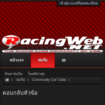
เข้าสู่ระบบหรือลงทะเบียน
หน้าแรก
ฟอรั่ม
ติดต่อลงโฆษณา
racingweb@gmail.com
หรือโทร. 081-811-1138
หรืออ่านรายละเอียดเพิ่มเติม คลิกที่นี่
ค้นหาฟอรั่ม
โพสต์ล่าสุด
ฟอรั่ม
Community Car Clubs
Mitsubishi Car Clubs
Sigma Club
ตอบกลับหัวข้อ
รายงานตัว และขอคำแนะนำครับ มาใหม่ a161