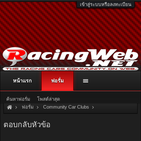
เข้าสู่ระบบหรือลงทะเบียน
หน้าแรก
ฟอรั่ม
ติดต่อลงโฆษณา
racingweb@gmail.com
หรือโทร. 081-811-1138
หรืออ่านรายละเอียดเพิ่มเติม คลิกที่นี่
ค้นหาฟอรั่ม
โพสต์ล่าสุด
ฟอรั่ม
Community Car Clubs
Individual Car Clubs
Good Old Car
เรียน คุณ มาร์ค...
ตอบกลับหัวข้อ