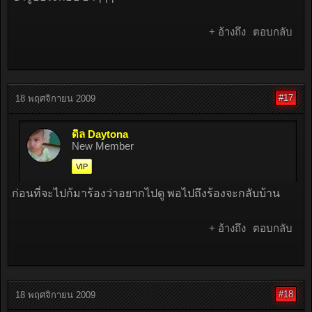
+ อ้างถึง
ตอบกลับ
#17
18 พฤศจิกายน 2009
ดิ้ล Daytona
New Member
VIP
ก่อนที่จะไปก้มาร้องว่าอยากไปดู พอไปถึงร้องจะกลับบ้าน
+ อ้างถึง
ตอบกลับ
#18
18 พฤศจิกายน 2009