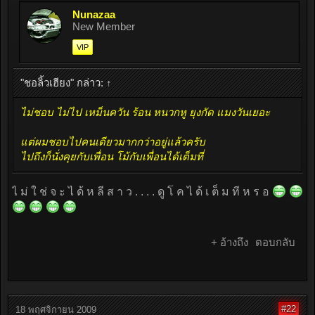
Nunazaa
New Member
VIP
"ชอลิ้วเฮียง" กล่าว:
↑
ไม่ชอบ ไม่ไป เหม็นควัน ร้อน หนวกหู ยุงกัด แมงวันเยอะ
แต่ผมชอบไปคนเดียวมากกว่าอยู่แล้วครับ
ไปถึงก็นั่งคุยกับเพื่อน โม้กับเพื่อนได้เต็มที่
ไ ม่ ใ ช่ จ ะ ไ ด้ ห ลี ส า ว . . . . ดู โ ค ไ ด้ เ ต็ ม ที ห ร อ
+ อ้างถึง
ตอบกลับ
#22
18 พฤศจิกายน 2009