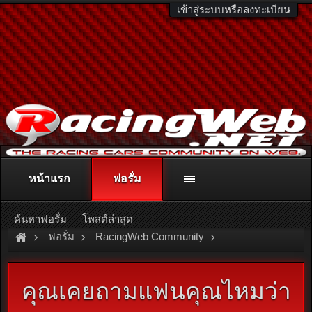
เข้าสู่ระบบหรือลงทะเบียน
หน้าแรก
ฟอรั่ม
ติดต่อลงโฆษณา
racingweb@gmail.com
หรือโทร. 081-811-1138
หรืออ่านรายละเอียดเพิ่มเติม คลิกที่นี่
ค้นหาฟอรั่ม
โพสต์ล่าสุด
ฟอรั่ม
RacingWeb Community
Racing Forum (Cars Forum)
คุณเคยถามแฟนคุณไหมว่า