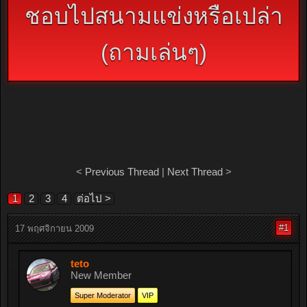
ชอบไปสนามแข่งหรือเปล่า
(ถามเล่นๆ)
<
Previous Thread
|
Next Thread
>
1
2
3
4
ต่อไป >
#1
17 พฤศจิกายน 2009
teto
New Member
Super Moderator
VIP