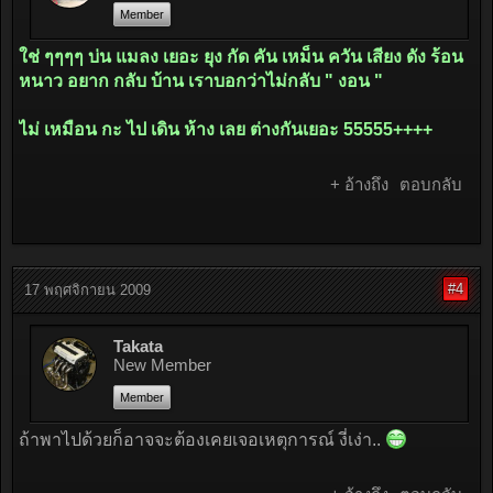
Member
ใช่ ๆๆๆๆ บ่น แมลง เยอะ ยุง กัด คัน เหม็น ควัน เสียง ดัง ร้อน
หนาว อยาก กลับ บ้าน เราบอกว่าไม่กลับ " งอน "
ไม่ เหมือน กะ ไป เดิน ห้าง เลย ต่างกันเยอะ 55555++++
+ อ้างถึง
ตอบกลับ
#4
17 พฤศจิกายน 2009
Takata
New Member
Member
ถ้าพาไปด้วยก็อาจจะต้องเคยเจอเหตุการณ์ งี่เง่า..