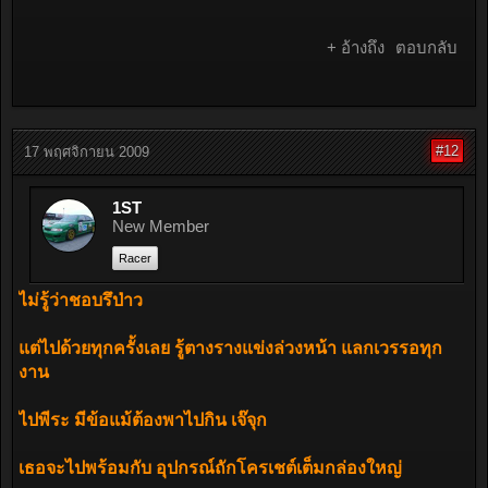
+ อ้างถึง
ตอบกลับ
#12
17 พฤศจิกายน 2009
1ST
New Member
Racer
ไม่รู้ว่าชอบรึป่าว
แต่ไปด้วยทุกครั้งเลย รู้ตางรางแข่งล่วงหน้า แลกเวรรอทุก
งาน
ไปพีระ มีข้อแม้ต้องพาไปกิน เจ๊จุก
เธอจะไปพร้อมกับ อุปกรณ์ถักโครเชต์เต็มกล่องใหญ่