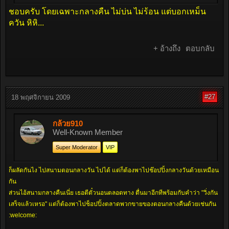
ชอบครับ โดยเฉพาะกลางคืน ไม่บ่น ไม่ร้อน แต่บอกเหม็น
ควัน หิหิ...
+ อ้างถึง
ตอบกลับ
#27
18 พฤศจิกายน 2009
กล้วย910
Well-Known Member
Super Moderator
VIP
ก็ผลัดกันไง ไปสนามตอนกลางวัน ไปได้ แต่ก็ต้องพาไปช๊อปปิ้งกลางวันด้วยเหมือน
กัน
ส่วนไอ้สนามกลางคืนเนี่ย เธอตีตั๋วนอนตลอดทาง ตื่นมาอีกทีพร้อมกับคำว่า "วิ่งกัน
เสร็จแล้วเหรอ" แต่ก็ต้องพาไปช็อปปิ้งตลาดพวกขายของตอนกลางคืนด้วยเช่นกัน
:welcome: