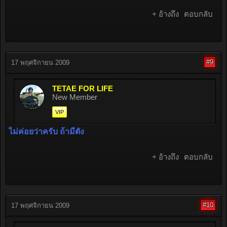
+ อ้างถึง
ตอบกลับ
#9
17 พฤศจิกายน 2009
TETAE FOR LIFE
New Member
VIP
ไม่ค่อยว่าครับ ถ้ามีตัง
+ อ้างถึง
ตอบกลับ
#10
17 พฤศจิกายน 2009