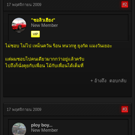
#2
17 พฤศจิกายน 2009
"ชอลิ้วเฮียง"
New Member
VIP
ไม่ชอบ ไม่ไป เหม็นควัน ร้อน หนวกหู ยุงกัด แมงวันเยอะ
แต่ผมชอบไปคนเดียวมากกว่าอยู่แล้วครับ
ไปถึงก็นั่งคุยกับเพื่อน โม้กับเพื่อนได้เต็มที่
+ อ้างถึง
ตอบกลับ
#3
17 พฤศจิกายน 2009
ploy boy...
New Member