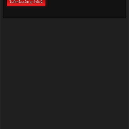
ไมตี้เครื่องเดิม
ถูกใจสิ่งนี้