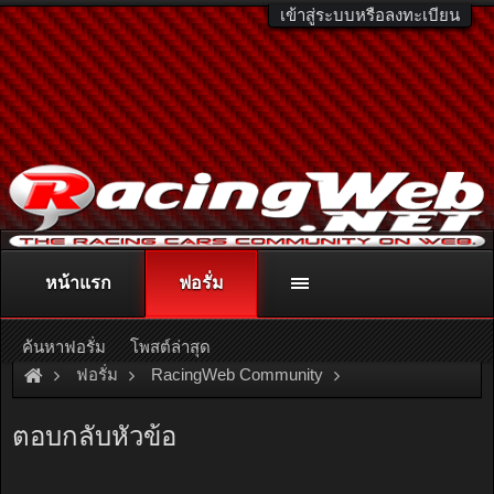
เข้าสู่ระบบหรือลงทะเบียน
หน้าแรก
ฟอรั่ม
ติดต่อลงโฆษณา
racingweb@gmail.com
หรือโทร. 081-811-1138
หรืออ่านรายละเอียดเพิ่มเติม คลิกที่นี่
ค้นหาฟอรั่ม
โพสต์ล่าสุด
ฟอรั่ม
RacingWeb Community
Motorsport Forum
Karting
ตอบกลับหัวข้อ
< ผลการแข่ง PTT -MSL 4Cycle Kart R.7&CANCUP R.9>