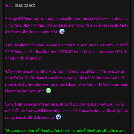
:sad::sad:
รึป่าว
2.วันศุกร์ที่4Decเปนศุกร์ก่อนหยุดยาวลองวีคเอน เปนกังวลว่านักแข่งบางท่านอาจ
มาถึงสนามเพื่อทำการซ้อม หรือเซทอัพรถได้ช้ากว่าปกติ เพราะการจราจรอันคับคั่ง
สำหรับท่านที่อยู่ไกลจากสนามMSL
3.ส่วนตัวรุสึกว่าการแข่งมันจะหายไปจากสนามMSL เปนเวลานานเพราะแข่งอีกที
ปี2010ก้อน่าจาเข้าเดือนมีนาคมของปี2010จึงอยากให้กระจายตารางแข่งให้ใกล้
ท้ายปีมากขึ้นอีกนิส :cry:
4.ในทุกวันพุธของทุกอาทิตย์ MSL ได้มีการจัดนอกรอบที่เรียกว่า"วันกระป๋องแห่ง
ชาติ"ขึ้นโดย โปรโมเต้อจัยดีจอม อิอิ อยู่ทุกพุธอยู่แล้ว แล้วถ้าเกิดสนามสุดท้ายมี
การแข่งขันในวันพฤหัสประชาชนชาวกระป๋องตาดำๆ ก้อน่าจาได้ถือโอกาสมาซ้อม
เรียกความฟิตกันท่วนหน้า
5.ถ้าผู้จัดยินยอมกรุณาเลื่อนการแข่งขันออกไปเปนวันที่10Dec คุนพี่G.A.I. จะได้
กลับรังตั้งแต่เย็นวันศุกร์ที่4Dec กันไปเรยยาวๆถึงวันอังคาร ก้อน่าจะดีนะคับ(มั่วเอง
เออเองด้วย อันนี้มั่ว$นิ่มขนานแท้
)
ให้ผมยกเมฆต่อก้อคงขี้เกียจอ่านกันแร้ว เพราะผมก้อขี้เกียจพิมพ์เหมือนกัน แหะๆ