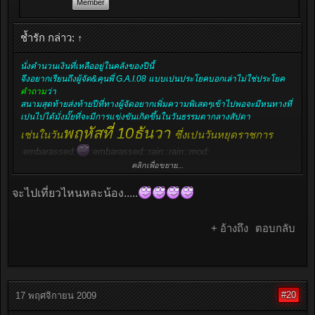
Member
ช้ำรัก กล่าว:
↑
นั่งคำนวนเงินที่เหลืออยู่ในคลังของปีนี้
จึงอยากเรียนถึงผู้จัด&คุนพี่ G.A.I.08 แบบเปนประโยคบอกเล่าไม่ใช่ประโยค
คำถาม
ว่า
สนามสุดท้ายส่งท้ายปีที่ทางผู้จัดอยากเพิ่มความพิเสดๆเข้าไปพอจะมีหนทางที่
เปนไปได้มั่งมั๊ยที่จะมีการแข่งขันเกิดขึ้นในวันธรรมดากลางสัปดา
พฤหัสที่ 10ธันวา
เช่นในวัน
ซึ่งเปนวันหยุดราชการ
:embarassed:
:embarassed::rain::rain::mod:
คลิกเพื่อขยาย...
แน่นอนคับ!ผมมีผลประโยชน์แอปแฝงอยู่แต่ยังงัยก้อขอชักแม่น้ำซักหน่อยเพื่อ
พูดถึงข้อดีของการจัดแข่งขันในวันที่กล่าวอ้างมา
จะไปเที่ยวไหนหละน้อง.....
1.เนื่องด้วยวันแข่งตามตารางเดิม เปนวันพ่อจึงอาจมีบางท่านต้องอยู่กับครอบ
:sad::sad:
+ อ้างถึง
ตอบกลับ
ครัวรึป่าว
2.วันศุกร์ที่4Decเปนศุกร์ก่อนหยุดยาวลองวีคเอน เปนกังวลว่านักแข่งบางท่าน
อาจมาถึงสนามเพื่อทำการซ้อม หรือเซทอัพรถได้ช้ากว่าปกติ เพราะการจราจร
อันคับคั่งสำหรับท่านที่อยู่ไกลจากสนามMSL
#20
17 พฤศจิกายน 2009
3.ส่วนตัวรุสึกว่าการแข่งมันจะหายไปจากสนามMSL เปนเวลานานเพราะแข่ง