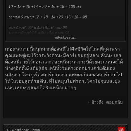
10 + 12 + 18 +14 + 20 + 16 + 18 = 108 ท่า
เอาแค่ 6 สนาม 12 + 18 +14 +20 +16 +18 = 98
อมรต้องทำ 22 แต้ม เพื่อเท่า ผม 98
มะแนวต้องทำ26 แต้ม เพื่อเท่าผม 98
คลิกเพื่อขยาย...
พี่บี 28 แต้ม 98
เหอะๆสนามนี้สนุกมากต้องหนีไม่คิดชีวิตให้ไกลที่สุด เพรา
เมาละนะต้องมาคิดเลขอีก
คุณแพทขู่ผมไว้ว่าระวังตัวนะมีคาร์บอมอยู่หลายคันนะ เลย
ต้องหนีตายไว้ก่อน และต้องหนีมะนาวกะบีด้วยคะแนนจะได้
ห่างๆอีกตั้ง2แต้ม(เฮ้อ..หนีทั้งวันห่างออกมาแค่4แต้มเอง
หลังจากโดนขู่เรื่องคาร์บอมจากแพทผมก็เลยส่งคาร์บอมไป
ให้ในรอบสุดท้าย ดีนะที่ไม่หมุนไปฟาดกะไครไม่จบหละยุ่ง
แน่ๆ เหอะๆๆสนุกดีครับเหนื่อยมากๆ
+ อ้างถึง
ตอบกลับ
#8
16 พฤศจิกายน 2009