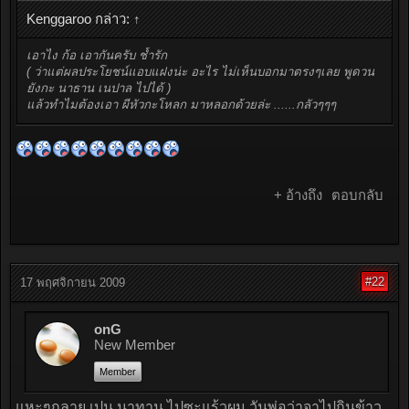
Kenggaroo กล่าว:
↑
เอาไง ก้อ เอากันครับ ช้ำรัก
( ว่าแต่ผลประโยชน์แอบแฝงน่ะ อะไร ไม่เห็นบอกมาตรงๆเลย พูดวน
ยังกะ นาธาน เนปาล ไปได้ )
แล้วทำไมต้องเอา ผีหัวกะโหลก มาหลอกด้วยล่ะ ......กลัวๆๆๆ
+ อ้างถึง
ตอบกลับ
#22
17 พฤศจิกายน 2009
onG
New Member
Member
แหะๆกลาย เปน นาทาน ไปซะแร้วผม วันพ่อว่าจาไปกินข้าว