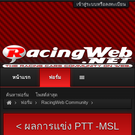
เข้าสู่ระบบหรือลงทะเบียน
หน้าแรก
ฟอรั่ม
ติดต่อลงโฆษณา
racingweb@gmail.com
หรือโทร. 081-811-1138
หรืออ่านรายละเอียดเพิ่มเติม คลิกที่นี่
ค้นหาฟอรั่ม
โพสต์ล่าสุด
ฟอรั่ม
RacingWeb Community
Motorsport Forum
Karting
< ผลการแข่ง PTT -MSL