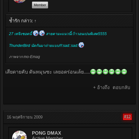
Member
ช้ำรัก กล่าว:
↑
27 เท่จิงชอตนี้
สายตามะแนวนี้เว้าวอนเปนพิเสด5555
ThunderBird นัดกันมาถ่ายแบบ!!!:sad::sad:
ภาพจาก mo-Emag
เสียดายคับ ดันหมุนซะ เลยอดร่อนเล้ย.....
+ อ้างถึง
ตอบกลับ
#12
16 พฤศจิกายน 2009
PONG DMAX
Active Member