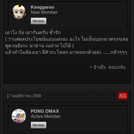
อีกที ปี2010ก้อน่าจาเข้าเดือนมีนาคมของปี2010จึงอยากให้กระจายตาราง
แข่งให้ใกล้ท้ายปีมากขึ้นอีกนิส :cry:
Kenggaroo
New Member
4.ในทุกวันพุธของทุกอาทิตย์ MSL ได้มีการจัดนอกรอบที่เรียกว่า"วันกระป๋อง
Member
แห่งชาติ"ขึ้นโดย โปรโมเต้อจัยดีจอม อิอิ อยู่ทุกพุธอยู่แล้ว แล้วถ้าเกิดสนาม
สุดท้ายมีการแข่งขันในวันพฤหัสประชาชนชาวกระป๋องตาดำๆ ก้อน่าจาได้ถือ
เอาไง ก้อ เอากันครับ ช้ำรัก
โอกาสมาซ้อมเรียกความฟิตกันท่วนหน้า
( ว่าแต่ผลประโยชน์แอบแฝงน่ะ อะไร ไม่เห็นบอกมาตรงๆเลย
5.ถ้าผู้จัดยินยอมกรุณาเลื่อนการแข่งขันออกไปเปนวันที่10Dec คุนพี่G.A.I. จะ
พูดวนยังกะ นาธาน เนปาล ไปได้ )
ได้กลับรังตั้งแต่เย็นวันศุกร์ที่4Dec กันไปเรยยาวๆถึงวันอังคาร ก้อน่าจะดีนะ
แล้วทำไมต้องเอา ผีหัวกะโหลก มาหลอกด้วยล่ะ ......กลัวๆๆๆ
คับ(มั่วเองเออเองด้วย อันนี้มั่ว$นิ่มขนานแท้
)
+ อ้างถึง
ตอบกลับ
ให้ผมยกเมฆต่อก้อคงขี้เกียจอ่านกันแร้ว เพราะผมก้อขี้เกียจพิมพ์เหมือนกัน
แหะๆ
อาจจาเปนความเห็นของชนกลุ่มน้อย(หรือความเห็นส่วนตัวก้อไม่รุ)
ainkiller: ถึงเปลี่ยนแปลงไม่ได้จิงก้อไม่เปนไรคับตามความเห็นของเสียงส่วน
ใหญ่:sorry::sorry::tape2:
eace:
eace:
#21
17 พฤศจิกายน 2009
ก้อขอให้ทางผู้จัดจัยดีช่วยกรุณารับไว้พิจาราณาด้วยนะคับ
:behindsofa::snow:
PONG DMAX
:ranger::ranger::ranger::ranger::banplease::crazy::crazy:
eep:
Active Member
ainkiller:
ray2:
ray2:
ray2:
ray2:
ray2:
ray2:
ray2::sad::whistle::wof::typing: :sad::sad:
:teeth:
Member