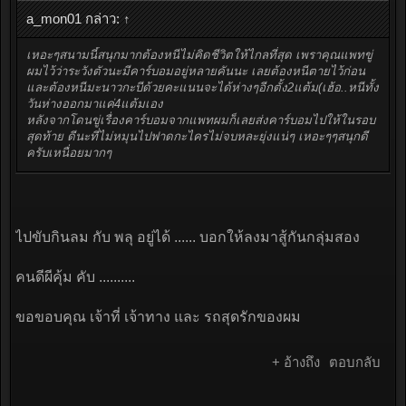
a_mon01 กล่าว:
↑
เหอะๆสนามนี้สนุกมากต้องหนีไม่คิดชีวิตให้ไกลที่สุด เพราคุณแพทขู่
ผมไว้ว่าระวังตัวนะมีคาร์บอมอยู่หลายคันนะ เลยต้องหนีตายไว้ก่อน
และต้องหนีมะนาวกะบีด้วยคะแนนจะได้ห่างๆอีกตั้ง2แต้ม(เฮ้อ..หนีทั้ง
วันห่างออกมาแค่4แต้มเอง
หลังจากโดนขู่เรื่องคาร์บอมจากแพทผมก็เลยส่งคาร์บอมไปให้ในรอบ
สุดท้าย ดีนะที่ไม่หมุนไปฟาดกะไครไม่จบหละยุ่งแน่ๆ เหอะๆๆสนุกดี
ครับเหนื่อยมากๆ
ไปขับกินลม กับ พลุ อยู่ได้ ...... บอกให้ลงมาสู้กันกลุ่มสอง
คนดีผีคุ้ม คับ ..........
ขอขอบคุณ เจ้าที่ เจ้าทาง และ รถสุดรักของผม
+ อ้างถึง
ตอบกลับ