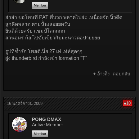
Member
ฮ่าฮ่า ขอโทษที PAT พี่บวก พลาดไปอ่ะ เหนื่อยจัด นิ้วดีด
ลูกคิดพลาด ตามนั้นเลยยยครับ
ยินดีด้วยครับ แชมป์โลกกกก
ส่วนอมร ก้อ ไปขับเขี่ยวกับมะนาวต่อปายยยย
รูปที่ช้ำรัก โพสต์เนี่ย 27 เท่ เท่ห์สุดๆๆ
ฝูง thunderbird กำลังเข้า formation "T"
+ อ้างถึง
ตอบกลับ
#10
16 พฤศจิกายน 2009
PONG DMAX
Active Member
Member