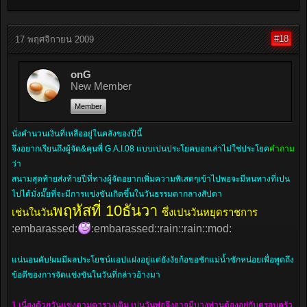
#18
17 พฤศจิกายน 2009
onG
New Member
Member
นั่งคำนวนเงินที่เหลืออยู่ในคลังของปีนี้
จึงอยากเรียนถึงผู้จัด&คุนพี่ G.A.I.08 แบบเปนประโยคบอกเล่าไม่ใช่ประโยค
คำถาม
ว่า
สนามสุดท้ายส่งท้ายปีที่ทางผู้จัดอยากเพิ่มความพิเสดๆเข้าไปพอจะมีหนทางที่เปน
ไปได้มั่งมั๊ยที่จะมีการแข่งขันเกิดขึ้นในวันธรรมดากลางสัปดา
พฤหัสที่ 10ธันวา
เช่นในวัน
ซึ่งเปนวันหยุดราชการ
:embarassed:
:embarassed::rain::rain::mod:
แน่นอนคับ!ผมมีผลประโยชน์แอปแฝงอยู่แต่ยังงัยก้อขอชักแม่น้ำซักหน่อยเพื่อพูดถึง
ข้อดีของการจัดแข่งขันในวันที่กล่าวอ้างมา
1.เนื่องด้วยวันแข่งตามตารางเดิม เปนวันพ่อจึงอาจมีบางท่านต้องอยู่กับครอบครัว