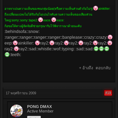
อาจจาเปนความเห็นของชนกลุ่มน้อย(หรือความเห็นส่วนตัวก้อไม่รุ)
ainkiller:
ถึงเปลี่ยนแปลงไม่ได้จิงก้อไม่เปนไรคับตามความเห็นของเสียงส่วน
ใหญ่:sorry::sorry::tape2:
eace:
eace:
ก้อขอให้ทางผู้จัดจัยดีช่วยกรุณารับไว้พิจาราณาด้วยนะคับ
:behindsofa::snow:
:ranger::ranger::ranger::ranger::banplease::crazy::crazy:
eep:
ainkiller:
ray2:
ray2:
ray2:
ray2:
ray2:
ray2:
ray2::sad::whistle::wof::typing: :sad::sad:
:teeth:
+ อ้างถึง
ตอบกลับ
#19
17 พฤศจิกายน 2009
PONG DMAX
Active Member