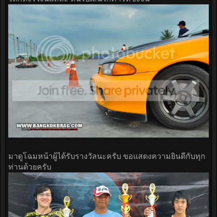
มาดูโฉมหน้าผู้ได้รับรางวัลนะครับ ขอแสดงความยินดีกับทุก
ท่านด้วยครับ