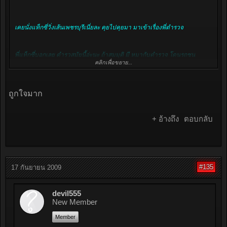
เคยนั่งแท็กซี่วิ่งเส้นเพชรบุรีเนี่ยละ คุยไปคุยมา มาเข้าเรื่องพี่ตำรวจ
พี่แท็กซี่บอกเลย ตำรวสมัยนี้อ่ะนะ ถ้าสมมุติ มี หมากับตำรวจ โดนรถชน
คลิกเพื่อขยาย...
ผมไม่ช่วยมันหรอก ตำรวจหน่ะ ปล่อนนอนตายข้างทางนั่นละ ไปช่วยหมาดี
กว่า
ถูกใจมาก
ช่วยหมาหมามันยังรู้กบุญคุญกระดิกหางใส่ ช่วยตำรวจ มันรู้จักบุญคุญที่ไหน
ละ
+ อ้างถึง
ตอบกลับ
ช่วยไป อีกไม่กี่วันมันก็มาจับผมอีก
#135
17 กันยายน 2009
คิดเอาเองก็แล้วกันละ ประชาชนทั่วๆไปรักพี่มากขนาดไหน
devil555
New Member
Member