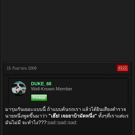
#122
15 กันยายน 2009
DUKE_68
Well-Known Member
Privilege
มารุมกันเยอะแบบนี้ ถ้าแบบค้นรถเรา แล้วได้ยินเสียงตำรวจ
นายหนึ่งพูดขึ้นมาว่า
"เฮ๊ย! เจอยาบ้ามัดหนึ่ง"
ทั้งๆที่เราแต่แร
มันไม่มี จะทำไง???
:sad::sad::sad: