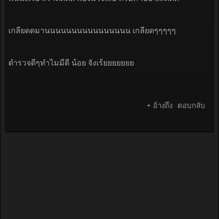
เกลียดดมานนนนนนนนนนนนนนนน เกลียดๆๆๆๆๆ
ตำรวจดีๆทำไมมีดี น้อย จังเร้ยยยยยยย
+ อ้างถึง
ตอบกลับ