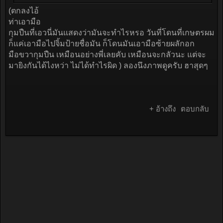
(ตกลงไอ้
ท่าเอามือ
กุมปืนที่เอวนี่มันแสดงว่ามันจะทำไรหรอ วันที่โดนที่เกษตรผม
ก็แค่เอามือไปจิ้มป้ายชื่อมัน ก็โดนมันเอามือซ้ายผลักอก
มือขวากุมปืน เหมือนอย่างพี่เลยคับ เหมือนจะกลัวนะ แต่จะ
มายิงกันได้ไงหว่า ไม่ได้ทำไรผิด ) ลองนึงภาพดูครับ ฮาสุดๆ
+ อ้างถึง
ตอบกลับ