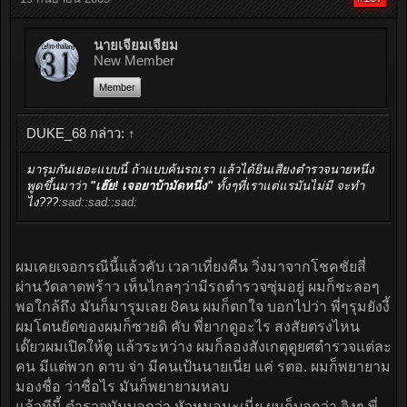
นายเจี๋ยมเจี้ยม
New Member
Member
DUKE_68 กล่าว:
↑
มารุมกันเยอะแบบนี้ ถ้าแบบค้นรถเรา แล้วได้ยินเสียงตำรวจนายหนึ่ง
พูดขึ้นมาว่า
"เฮ๊ย! เจอยาบ้ามัดหนึ่ง"
ทั้งๆที่เราแต่แรมันไม่มี จะทำ
ไง???
:sad::sad::sad:
ผมเคยเจอกรณีนี้แล้วคับ เวลาเที่ยงคืน วิ่งมาจากโชคชัยสี่
ผ่านวัดลาดพร้าว เห็นไกลๆว่ามีรถตำรวจซุ่มอยู่ ผมก็ชะลอๆ
พอใกล้ถึง มันก็มารุมเลย 8คน ผมก็ตกใจ บอกไปว่า พี่ๆรุมยังงี้
ผมโดนยัดของผมก็ซวยดิ คับ พี่ยากดูอะไร สงสัยตรงไหน
เด๊่ยวผมเปิดให้ดู แล้วระหว่าง ผมก็ลองสังเกตุดูยศตำรวจแต่ละ
คน มีแต่พวก ดาบ จ่า มีคนเป้นนายเนี่ย แค่ รตอ. ผมก็พยายาม
มองชื่อ ว่าชื่อไร มันก็พยายามหลบ
แล้วทีนี้ ตำรวจมันบอกว่า หัวหมอนะเนี่ย ผมก็บอกว่า จิงๆ พี่