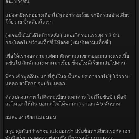
สน. บางชัน
แม่งจายึดรถอย่างเดียวไม่พูดอารายเร้ยย จายึดรถอย่างเดียว
โว้ยวาย ขึ้นเสียงใส่เรา
( ตอนนั้นไม่ได้ใส่ป้ายหลัง ) และม ีด่าน แถว สุขา 3 มัน
กระโดดไปขว้างแท็กซี่ ให้จอด ( ผมขับตามแท็กซี่ )
เพื่อให้เราจอดตาม แต่ผม หักจากเลนขวาออกกลางแระเนี๊ย
นขับไป สักพักแม่ง ตามมาเร้ยย ขี่มอไซคืเรียกกลับไปด่าน
พี่จ่า เค้าพูดดีนะ แต่ พี่รุ่นใหญ่นั้นอะ ยศ อารายไม่รู้ โว้ววาย
แหลก จายึดรถ จะปรับแหลก
ดัดแปลงสภาพ ไม่ติดทะเบียน แหกด่าน ไม่มีใบขับขี่ ( คือมี
แต่ไม่เอาให้มัน บอกว่าไม่ได้พกมา ) จาเอา 4 5 พันบาท
ผมละ งง เร้ยย แม่มมมม
สรุป คุยกันกว่าจาจบ แม่งบอกว่า ปรับข้อหาเดียวแระกัล เอา
พันนึงเร้ย สราดดดด พ่องมรึงเสีย หรอค้าบบ แสดดด