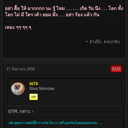
อย่า ดื้อ ให้ มากกกก นะ รู้ ไหม . . . . . . เกิด วัน นึง . . . โลก ทั้ง
โลก ไม่ มี ใคร เค้า ยอม มึง . . . อย่า ร้อง แล้ว กัน
เหอะ ๆๆ ๆๆ ๆ
+ อ้างถึง
ตอบกลับ
#134
17 กันยายน 2009
lit74
New Member
VIP
GTR. กล่าว:
↑
เฮ้อ พูดยาก สมัยนี้ตำรวจกับโจร บางที แยกกันไม่ค่อยออกแฮะ......