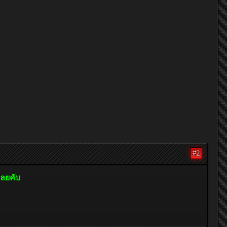
#2
เลยคับ