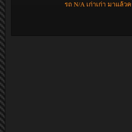
รถ N/A เก่าเก่า มาแล้ว