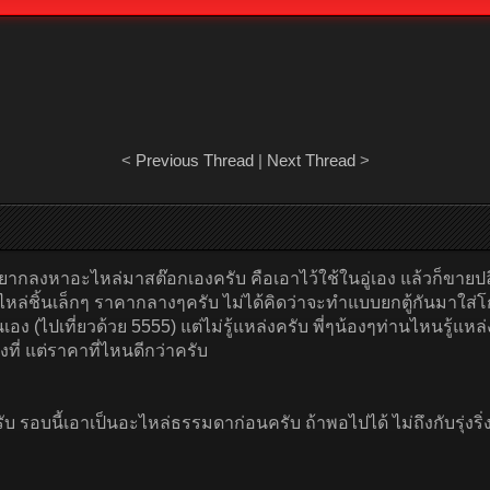
<
Previous Thread
|
Next Thread
>
อู่ อยากลงหาอะไหล่มาสต๊อกเองครับ คือเอาไว้ใช้ในอู่เอง แล้วก็ขายปล
อะไหล่ชิ้นเล็กๆ ราคากลางๆครับ ไม่ได้คิดว่าจะทำแบบยกตู้กันมาใส่โ
ง (ไปเที่ยวด้วย 5555) แต่ไม่รู้แหล่งครับ พี่ๆน้องๆท่านไหนรู้แห
ที่ แต่ราคาที่ไหนดีกว่าครับ
 รอบนี้เอาเป็นอะไหล่ธรรมดาก่อนครับ ถ้าพอไปได้ ไม่ถึงกับรุ่งริ่ง