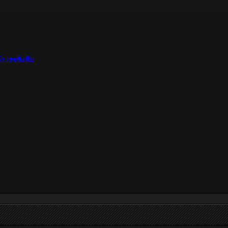
า เรซซิ่งทีม