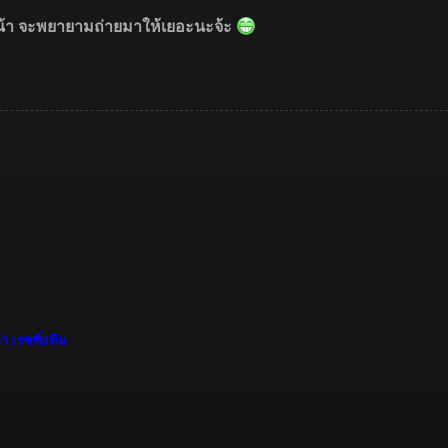
้า จะพยายามถ่ายมาให้เยอะนะจ้ะ
า เรซซิ่งทีม