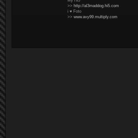
My Hi5
>>
http://al3maddog.hi5.com
i ♥ Foto
>>
www.avy99.multiply.com