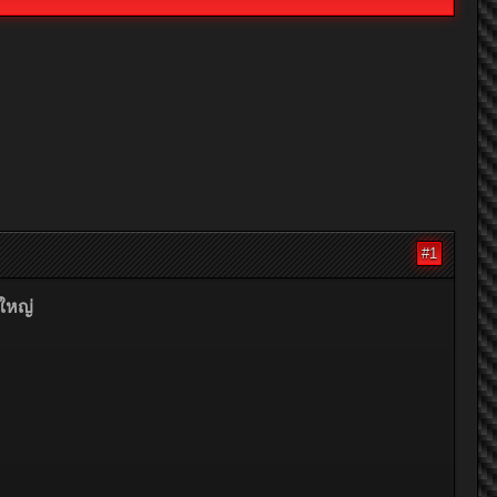
#1
นใหญ่