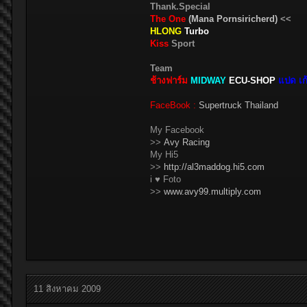
Thank.Special
The One
(Mana Pornsiricherd)
<<
HLONG
Turbo
Kiss
Sport
Team
ช้างฟาร์ม
MIDWAY
ECU-SHOP
แปด เก้
FaceBook :
Supertruck Thailand
My Facebook
>>
Avy Racing
My Hi5
>>
http://al3maddog.hi5.com
i ♥ Foto
>>
www.avy99.multiply.com
11 สิงหาคม 2009