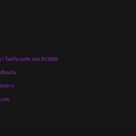
อา มา โพสใน บอร์ด ของ RCWEB
เหมือนกัน
ังกล่าว
๊ะเลย