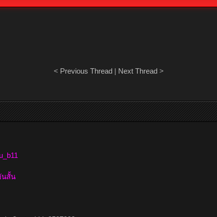
<
Previous Thread
|
Next Thread
>
ru_b11
นสั้น