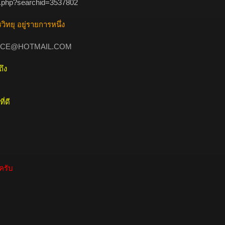
ch.php?searchid=3537802
วิทยุ อยู่รายการหนึ่ง
CE@HOTMAIL.COM
ถึง
ี่ดี
ครับ