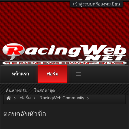
เข้าสู่ระบบหรือลงทะเบียน
หน้าแรก
ฟอรั่ม
ติดต่อลงโฆษณา
racingweb@gmail.com
หรือโทร. 081-811-1138
หรืออ่านรายละเอียดเพิ่มเติม คลิกที่นี่
ค้นหาฟอรั่ม
โพสต์ล่าสุด
ฟอรั่ม
RacingWeb Community
Racing Forum (Cars Forum)
''''' ว่าด้วยเรื่อง สอนแฟนขับ รถ ''
ตอบกลับหัวข้อ