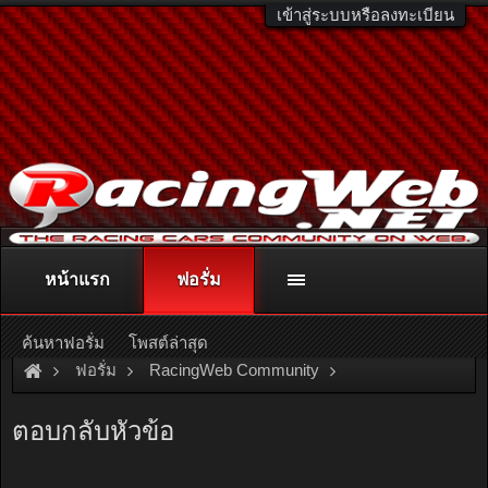
เข้าสู่ระบบหรือลงทะเบียน
หน้าแรก
ฟอรั่ม
ติดต่อลงโฆษณา
racingweb@gmail.com
หรือโทร. 081-811-1138
หรืออ่านรายละเอียดเพิ่มเติม คลิกที่นี่
ค้นหาฟอรั่ม
โพสต์ล่าสุด
ฟอรั่ม
RacingWeb Community
Racing Forum (Cars Forum)
''''' ว่าด้วยเรื่อง สอนแฟนขับ รถ ''
ตอบกลับหัวข้อ