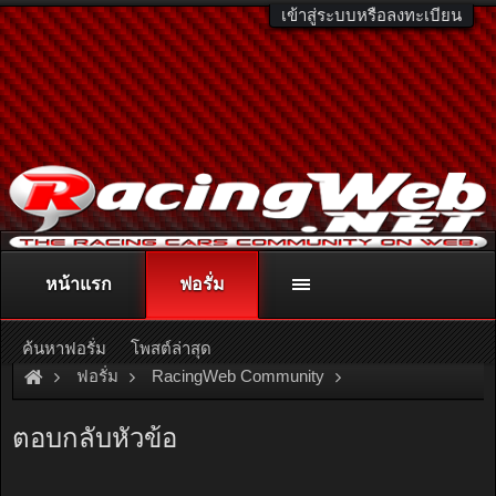
เข้าสู่ระบบหรือลงทะเบียน
หน้าแรก
ฟอรั่ม
ติดต่อลงโฆษณา
racingweb@gmail.com
หรือโทร. 081-811-1138
หรืออ่านรายละเอียดเพิ่มเติม คลิกที่นี่
ค้นหาฟอรั่ม
โพสต์ล่าสุด
ฟอรั่ม
RacingWeb Community
Motorsport Forum
Rally
รูปการแข่ง SMB Carmagazine 
ตอบกลับหัวข้อ