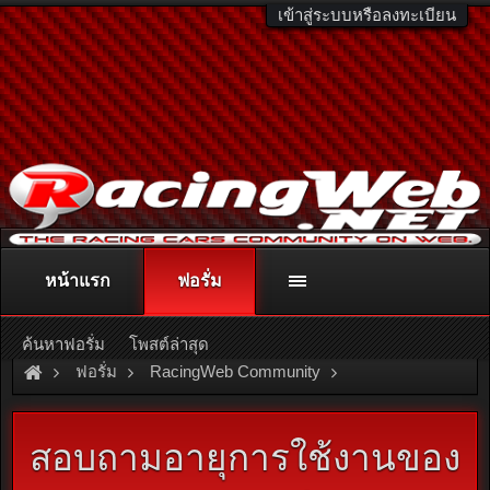
เข้าสู่ระบบหรือลงทะเบียน
หน้าแรก
ฟอรั่ม
ติดต่อลงโฆษณา
racingweb@gmail.com
หรือโทร. 081-811-1138
หรืออ่านรายละเอียดเพิ่มเติม คลิกที่นี่
ค้นหาฟอรั่ม
โพสต์ล่าสุด
ฟอรั่ม
RacingWeb Community
Racing Forum (Cars Forum)
สอบถามอายุการใช้งานของ