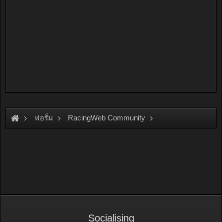
ฟอรั่ม
RacingWeb Community
Racing Forum (Cars Forum)
Socialising