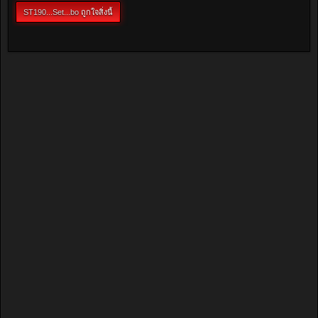
ST190...Set...bo
ถูกใจสิ่งนี้