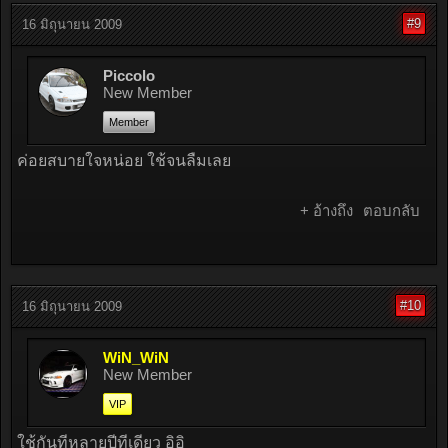
#9
16 มิถุนายน 2009
Piccolo
New Member
Member
ค่อยสบายใจหน่อย ใช้จนลืมเลย
+ อ้างถึง
ตอบกลับ
#10
16 มิถุนายน 2009
WiN_WiN
New Member
VIP
ใช้กันทีหลายปีทีเดียว อิอิ