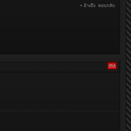
+ อ้างถึง
ตอบกลับ
#64