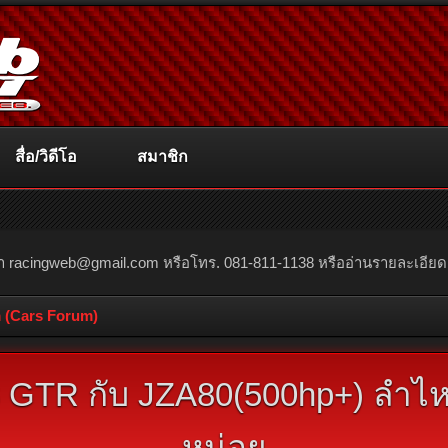
สื่อ/วิดีโอ
สมาชิก
ณา
racingweb@gmail.com
หรือโทร. 081-811-1138 หรืออ่านรายละเอียดเพิ่
 (Cars Forum)
GTR กับ JZA80(500hp+) ลำไหนค
หน่อย