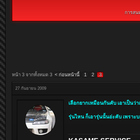
การสนท
หน้า 3 จากทั้งหมด 3
< ก่อนหน้านี้
1
2
3
27 กันยายน 2009
เลือกยากเหมือนกันคับ เอาเป็นว่า
รุ่นไหน ก็เอารุ่นนั้นอ่ะคับ เพรา