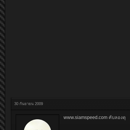
30 กันยายน 2009
www.siamspeed.com
คับลองดุ