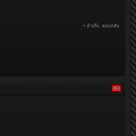
+ อ้างถึง
ตอบกลับ
#63