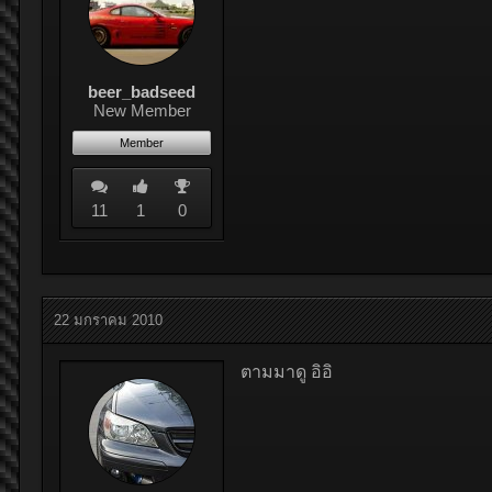
beer_badseed
New Member
Member
11
1
0
22 มกราคม 2010
ตามมาดู อิอิ