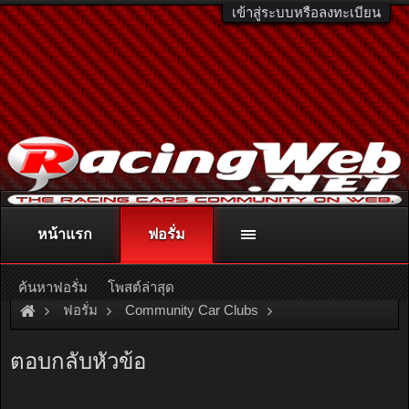
เข้าสู่ระบบหรือลงทะเบียน
หน้าแรก
ฟอรั่ม
ติดต่อลงโฆษณา
racingweb@gmail.com
หรือโทร. 081-811-1138
หรืออ่านรายละเอียดเพิ่มเติม คลิกที่นี่
ค้นหาฟอรั่ม
โพสต์ล่าสุด
ฟอรั่ม
Community Car Clubs
Individual Car Clubs
Van Only Club
ตอบกลับหัวข้อ
toyota grandwagon อยากโหลด หาชุดสตรัตมือ สอง จ๊ะ