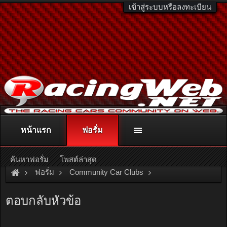
เข้าสู่ระบบหรือลงทะเบียน
หน้าแรก
ฟอรั่ม
ติดต่อลงโฆษณา
racingweb@gmail.com
หรือโทร. 081-811-1138
หรืออ่านรายละเอียดเพิ่มเติม คลิกที่นี่
ค้นหาฟอรั่ม
โพสต์ล่าสุด
ฟอรั่ม
Community Car Clubs
Individual Car Clubs
Van Only Club
ตอบกลับหัวข้อ
toyota grandwagon อยากโหลด หาชุดสตรัตมือ สอง จ๊ะ