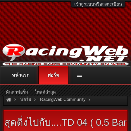
เข้าสู่ระบบหรือลงทะเบียน
หน้าแรก
ฟอรั่ม
ติดต่อลงโฆษณา
racingweb@gmail.com
หรือโทร. 081-811-1138
หรืออ่านรายละเอียดเพิ่มเติม คลิกที่นี่
ค้นหาฟอรั่ม
โพสต์ล่าสุด
ฟอรั่ม
RacingWeb Community
Racing Forum (Cars Forum)
Cars Show
สุดติ่งไปกับ....TD 04 ( 0.5 Bar