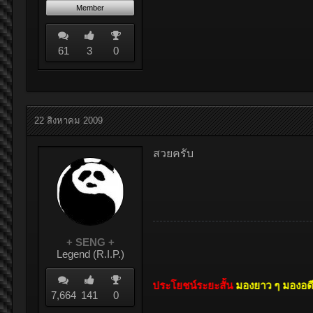
Member
61
3
0
22 สิงหาคม 2009
สวยครับ
+ SENG +
Legend (R.I.P.)
อย่ามองแค่ผลประโยชน์ระยะสั้น
มองยาว ๆ มองอดีตดูว่า ตลอ
7,664
141
0