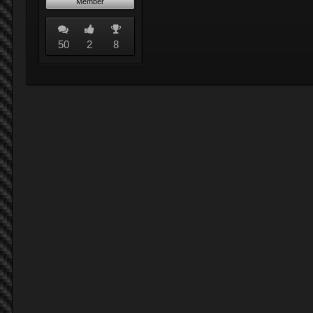
Member
50
2
8