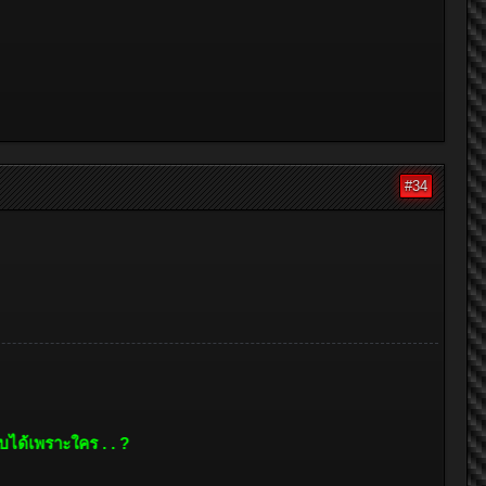
#34
คร . . ?