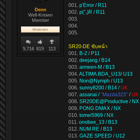
001.
p'Error / R11
Denn
002.
p(",)R / R11
Well-Known
003.
Member
004.
Moderator
005.
SR20-DE ขับหน้า
9,716
819
113
001.
B-2 / P11
002.
deejang / B14
003.
armeen-M / B13
004.
ALTIMA BDA_U13/ U13
005.
Non@Nymph / U13
006.
sunny8200 / B14 /
UK
007.
assanai /
"Mazda323"
/
UK
008.
SR20DE@Productive / NX 
009.
PONG DMAX / NX
010.
tomei5969 / NX
011.
onobee_13 / B13
012.
NUM RE / B13
013.
GAZE SPEED / U12