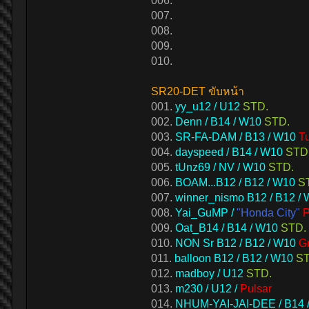
006.
007.
008.
009.
010.
SR20-DET ขับหน้า
001.
yy_u12 / U12
STD.
002.
Denn / B14 / W10
STD.
003.
SR-FA-DAM / B13 / W10
T
004.
dayspeed / B14 / W10
STD
005.
tUnz69 / NV / W10
STD.
006.
BOAM...B12 / B12 / W10
S
007.
winner_nismo B12 / B12 /
008.
Yai_GuMP /
"Honda City"
P
009.
Oat_B14 / B14 / W10
STD.
010.
NON Sr B12 / B12 / W10
G
011.
balloon B12 / B12 / W10
ST
012.
madboy / U12
STD.
013.
m230 / U12 /
Pulsar
014.
NHUM-YAI-JAI-DEE / B14 