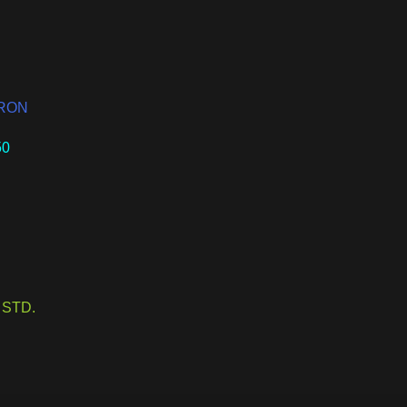
RON
50
/
STD.