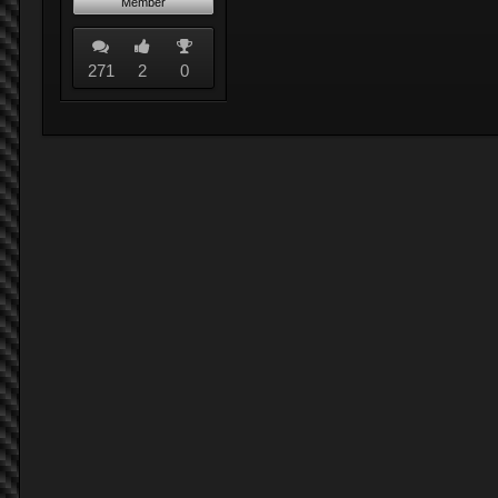
Member
271
2
0