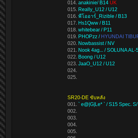
014.
anakinie/ B14
UK
015.
Really_U12 / U12
016.
พีโออาร์_Rizible / B13
017.
Hs1Qww / B11
018.
whitebear / P11
019.
PHOPzz /
HYUNDAI TIBU
020.
Nowbassist / NV
021.
Nook 4ag... / SOLUNA AL-
022.
Boong / U12
023.
JaaO_U12 / U12
024.
025.
SR20-DE ขับหลัง
001.
` e@|G|Le* ` / S15 Spec. S
002.
003.
004.
005.