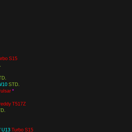
urbo S15
.
TD.
 W10
STD.
ulsar
*
reddy T517Z
D.
/ U13
Turbo S15