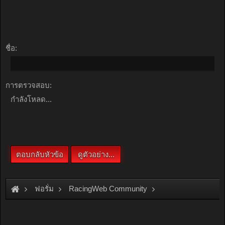
ชื่อ:
การตรวจสอบ:
กำลังโหลด...
ฟอรั่ม
RacingWeb Community
Racing Forum (Cars Forum)
จะโดนด่าไหมผมว่าน่าจะมีห้อง