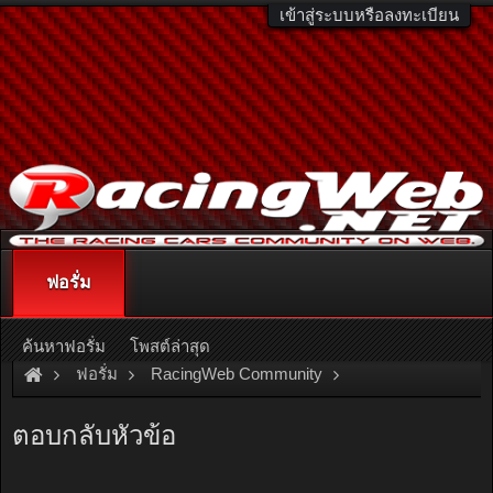
เข้าสู่ระบบหรือลงทะเบียน
ฟอรั่ม
ติดต่อลงโฆษณา
racingweb@gmail.com
หรือโทร. 081-811-1138
หรืออ่านรายละเอียดเพิ่มเติม คลิกที่นี่
ค้นหาฟอรั่ม
โพสต์ล่าสุด
ฟอรั่ม
RacingWeb Community
Racing Forum (Cars Forum)
จะโดนด่าไหมผมว่าน่าจะมีห้อง
ตอบกลับหัวข้อ