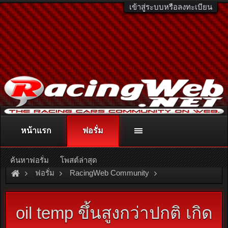
เข้าสู่ระบบหรือลงทะเบียน
หน้าแรก
ฟอรั่ม
ติดต่อลงโฆษณา
racingweb@gmail.com
หรือโทร. 081-811-1138
หรืออ่านรายละเอียดเพิ่มเติม คลิกที่นี่
ค้นหาฟอรั่ม
โพสต์ล่าสุด
ฟอรั่ม
RacingWeb Community
Racing Forum (Cars Forum)
oil temp ขึ้นสูงกว่าปกติ เกิด