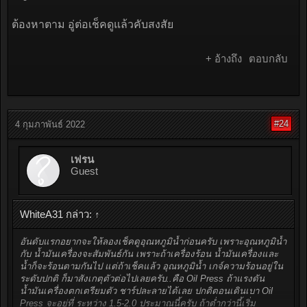
ต้องหาตาม อู่ต่อเช็คดูแล้วคับสงสัย
+ อ้างถึง
ตอบกลับ
#24
4 กุมภาพันธ์ 2022
เฟรน
Guest
WhiteA31 กล่าว:
↑
อันดับแรกอยากจะให้ลองเช็คดูอุณหภูมิน้ำก่อนครับ เพราะอุณหภูมิน้ำ
กับ น้ำมันเครื่องจะสัมพันธ์กัน เพราะถ้าเครื่องร้อน น้ำมันเครื่องและ
น้ำก็จะร้อนตามกันไป แต่ถ้าเช็คแล้ว อุณหภูมิน้ำ เกจ์ความร้อนอยู่ใน
ระดับปกติ ก็มาสังเกตุตัวต่อไปเลยครับ..คือ Oil Press ถ้าแรงดัน
น้ำมันเครื่องตกเตรียมตัว ชาร์ปละลายได้เลย ปกติตอนเดินเบา Oil
Press จะอยู่ที่ ระหว่าง 1.5-2.0 ประมาณนี้ครับ ถ้าต่ำกว่านี้เริ่ม