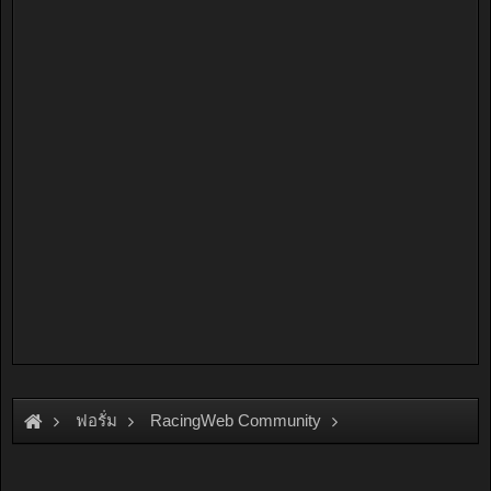
ฟอรั่ม
RacingWeb Community
Racing Forum (Cars Forum)