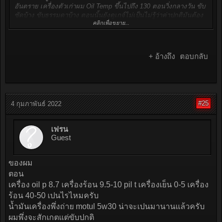
อันตราย เครื่องตัวเก่าผม Oil Temp ขึ้นไปถึง 130 ตอนวิ่งกลางวัน ขับ
ซัดบ้าง ขับธรรมดาบ้าง ตอนนั้นยังดูเกจ์ไม่เป็นไม่รู้ว่าค่าปกติมันต้อง
คลิกเพื่อขยาย...
อยู่เท่าไหร่ รู้ตัวอีกที ชาร์ปละลายครับ ตอนนี้เครื่องปกติ ๆ วิ่งธรรมดา
ในเมืองอากาศร้อน ๆ จะอยู่ที่ 90-100 ไม่เกินนี้ ซัด ๆ ก็เหมือนกันครับ
แต่ตอนที่ชาร์ปมันจะละลาย มันขึ้นไปถึง 130 ครับ ลองจับอาการดูนะ
ครับ ว่ารถเริ่มแรงตกหรือเปล่าว ดู Oil Press น่าจะรู้ครับ ถ้าเดินเบา
+ อ้างถึง
ตอบกลับ
มันต่ำกว่า 1.5 นี่ ปั้มน้ำมันเครื่องน่าจะมีรอย แรงดันเริ่มตก แล้วมันก็
จะตกไปเรื่อย ๆ ครับ
#25
4 กุมภาพันธ์ 2022
เฟรน
Guest
ของผม
ตอน
เครื่อง oil p 8.7 เครื่องร้อน 9.5-10 pil t เครื่องเย็น 0-5 เครื่อง
ร้อน 40-50 เปนไรไหมครับ
น้ำมันเครื่องพึ่งถ่าย motul 5w30 น่าจะเปนมานานแล้วครับ
ผมพึ่งจะสักเกตแต่ขับปกติ